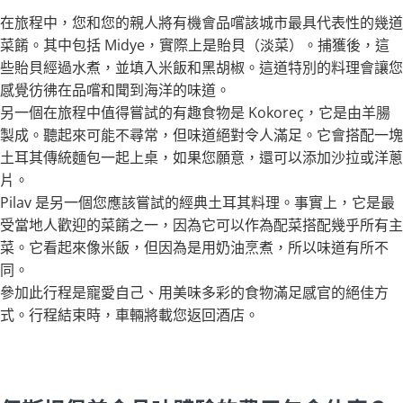
在旅程中，您和您的親人將有機會品嚐該城市最具代表性的幾道
菜餚。其中包括 Midye，實際上是貽貝（淡菜）。捕獲後，這
些貽貝經過水煮，並填入米飯和黑胡椒。這道特別的料理會讓您
感覺彷彿在品嚐和聞到海洋的味道。
另一個在旅程中值得嘗試的有趣食物是 Kokoreç，它是由羊腸
製成。聽起來可能不尋常，但味道絕對令人滿足。它會搭配一塊
土耳其傳統麵包一起上桌，如果您願意，還可以添加沙拉或洋蔥
片。
Pilav 是另一個您應該嘗試的經典土耳其料理。事實上，它是最
受當地人歡迎的菜餚之一，因為它可以作為配菜搭配幾乎所有主
菜。它看起來像米飯，但因為是用奶油烹煮，所以味道有所不
同。
參加此行程是寵愛自己、用美味多彩的食物滿足感官的絕佳方
式。行程結束時，車輛將載您返回酒店。