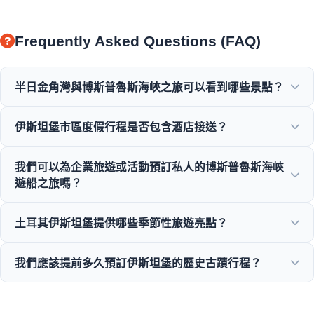
Frequently Asked Questions (FAQ)
半日金角灣與博斯普魯斯海峽之旅可以看到哪些景點？
您將欣賞到金角灣、博斯普魯斯大橋、多爾瑪巴赫切宮、奧塔
伊斯坦堡市區度假行程是否包含酒店接送？
科伊清真寺、魯梅利堡壘以及優雅的奧斯曼帝國宅邸的壯麗景
色。
是的，我們提供位於蘇丹艾哈邁德、塔克西姆及周邊地區中心
我們可以為企業旅遊或活動預訂私人的博斯普魯斯海峽
酒店的便利接送服務。
遊船之旅嗎？
可以！Moonstar Tour 專精於企業旅遊管理，提供客製化的私
土耳其伊斯坦堡提供哪些季節性旅遊亮點？
人遊艇租賃、企業活動以及私人的博斯普魯斯海峽晚餐巡遊。
從春天的鬱金香節、夏季的遊船之旅，到冬季的歷史古蹟巡禮
我們應該提前多久預訂伊斯坦堡的歷史古蹟行程？
以及豐富的美食之旅，伊斯坦堡一年十二個月都提供絕佳的旅
遊景點。
我們建議您在旅遊旺季時，至少提前 3 到 7 天預訂，以確保
能參觀像是聖索菲亞大教堂和托普卡帕皇宮等熱門景點。