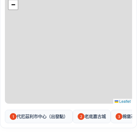
−
Leaflet
代尼茲利市中心（出發點）
老底嘉古城
棉堡石
1
2
3