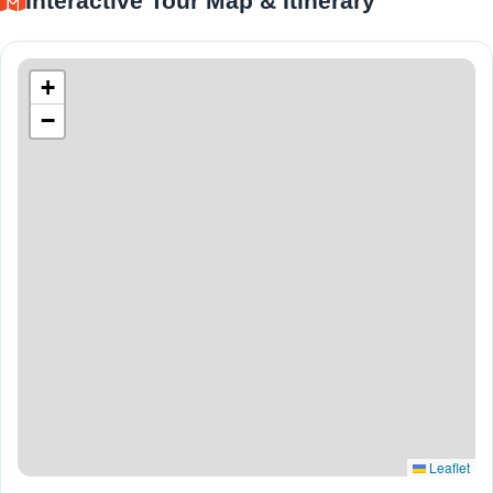
Interactive Tour Map & Itinerary
+
−
Leaflet