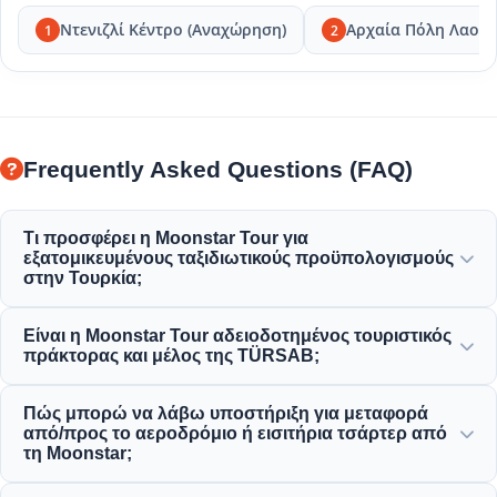
Ντενιζλί Κέντρο (Αναχώρηση)
Αρχαία Πόλη Λαοδί
1
2
Frequently Asked Questions (FAQ)
Τι προσφέρει η Moonstar Tour για
εξατομικευμένους ταξιδιωτικούς προϋπολογισμούς
στην Τουρκία;
Η Moonstar Tour προσφέρει μια μεγάλη ποικιλία
Είναι η Moonstar Tour αδειοδοτημένος τουριστικός
εξατομικευμένων υπηρεσιών για επαγγελματικά και
πράκτορας και μέλος της TÜRSAB;
ψυχαγωγικά ταξίδια, παρέχοντας επιλογές που
ανταποκρίνονται σε κάθε προϋπολογισμό και αξία για τα
Ναι, η Moonstar Tour είναι μια πλήρως αδειοδοτημένη
Πώς μπορώ να λάβω υποστήριξη για μεταφορά
χρήματά σας.
ταξιδιωτική εταιρεία κατηγορίας Α και περήφανο μέλος
από/προς το αεροδρόμιο ή εισιτήρια τσάρτερ από
της TÜRSAB (Ένωση Τουριστικών Πρακτόρων της
τη Moonstar;
Τουρκίας), εξασφαλίζοντας τη μέγιστη αξιοπιστία.
Μπορείτε να κάνετε κρατήσεις για μεταφορά από/προς το