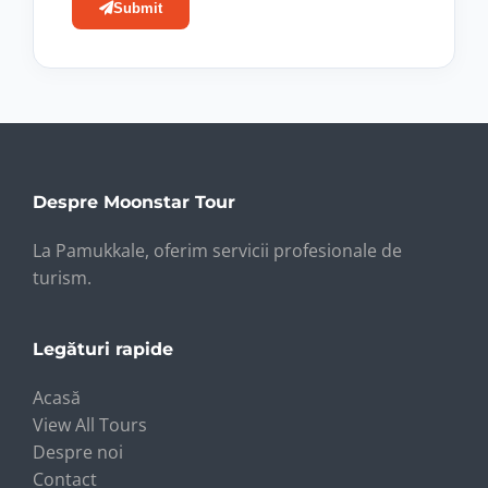
Submit
Despre Moonstar Tour
La Pamukkale, oferim servicii profesionale de
turism.
Legături rapide
Acasă
View All Tours
Despre noi
Contact