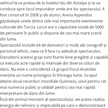
vehicul te va prelua de la hotelul tău din Antalya și te va
conduce spre locul impunător unde are loc spectacolul. A
fost construit în 2008 și de atunci, Arena Aspendos
găzduiește unele dintre cele mai importante evenimente
culturale din Turcia. Locul are o capacitate totală de 5000
de persoane în public și dispune de cea mai mare scenă
din lume.
Spectacolul include 64 de dansatori și mulți alți coregrafi și
personal tehnic, ceea ce îl face cu adevărat spectaculos.
Dansatorii acestui grup sunt foarte bine pregătiți și capabili
să execute acte rapide la intervale din diverse stiluri de
dans. Nu este o coincidență că grupul Focul Anatoliei
menține un nume prestigios în întreaga lume. Grupul
deține două recorduri mondiale Guinness, unul pentru cel
mai numeros public și celălalt pentru cea mai rapidă
interpretare de dans din lume.
Încă din primul moment al spectacolului, vei putea realiza
energia de neînvins și impecabilă pe care o demonstrează