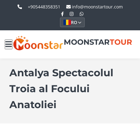
+905448358351
info@moonstartour.com
RO
MOONSTAR
TOUR
Antalya Spectacolul
Troia al Focului
Anatoliei