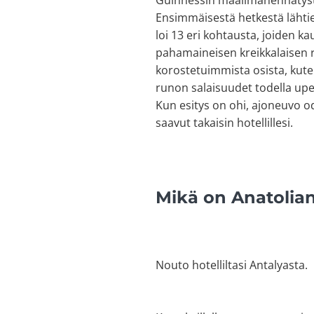
Guinnessin maailmanennätystä
Ensimmäisestä hetkestä lähti
loi 13 eri kohtausta, joiden ka
pahamaineisen kreikkalaisen r
korostetuimmista osista, kuten
runon salaisuudet todella upea
Kun esitys on ohi, ajoneuvo o
saavut takaisin hotellillesi.
Mikä on Anatolian
Nouto hotelliltasi Antalyasta.