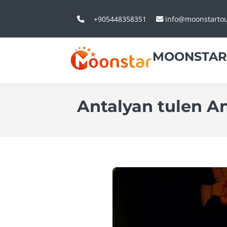
+905448358351
info@moonstarto
MOONSTAR
Antalyan tulen An