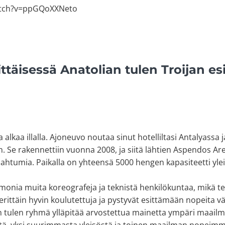
atch?v=ppGQoXXNeto
ttäisessä Anatolian tulen Troijan es
 alkaa illalla. Ajoneuvo noutaa sinut hotelliltasi Antalyassa 
n. Se rakennettiin vuonna 2008, ja siitä lähtien Aspendos Ar
ahtumia. Paikalla on yhteensä 5000 hengen kapasiteetti ylei
 monia muita koreografeja ja teknistä henkilökuntaa, mikä te
ittäin hyvin koulutettuja ja pystyvät esittämään nopeita väl
an tulen ryhmä ylläpitää arvostettua mainetta ympäri maailm