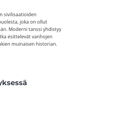
 sivilisaatioiden
olesta, joka on ollut
tään. Moderni tanssi yhdistyy
tka esittelevät vanhojen
lukien muinaisen historian.
tyksessä