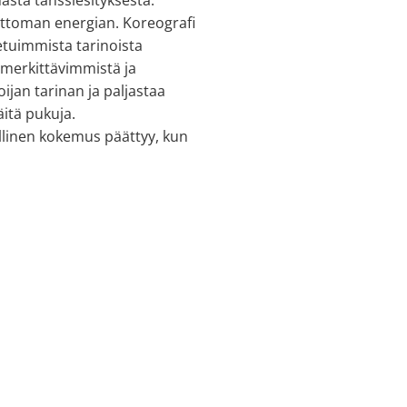
sta tanssiesityksestä.
ettoman energian. Koreografi
netuimmista tarinoista
 merkittävimmistä ja
ijan tarinan ja paljastaa
äitä pukuja.
llinen kokemus päättyy, kun