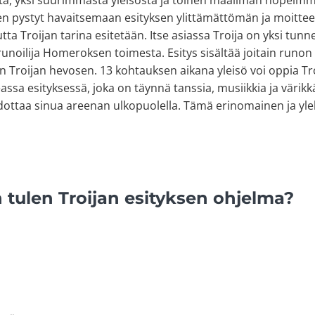
, yksi suurimmasta yleisöstä ja toinen maailman nopeimma
en pystyt havaitsemaan esityksen ylittämättömän ja moitte
utta Troijan tarina esitetään. Itse asiassa Troija on yksi tun
unoilija Homeroksen toimesta. Esitys sisältää joitain runon
 Troijan hevosen. 13 kohtauksen aikana yleisö voi oppia Tro
ssa esityksessä, joka on täynnä tanssia, musiikkia ja värikk
dottaa sinua areenan ulkopuolella. Tämä erinomainen ja yle
 tulen Troijan esityksen ohjelma?