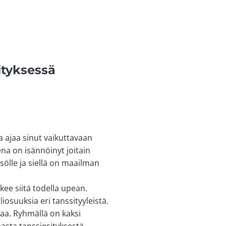
ityksessä
ja ajaa sinut vaikuttavaan
ena on isännöinyt joitain
sölle ja siellä on maailman
kee siitä todella upean.
iosuuksia eri tanssityyleistä.
aa. Ryhmällä on kaksi