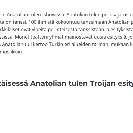
iin Anatolian tulen -show'ssa. Anatolian tulen perusajatus on
a on tanssi. 100 ihmistä kokoontuu tanssimaan Anatolian pu
kkilaiset ovat ylpeitä perinteisestä tanssistaan ja esityksis
issa. Monet teatteriryhmät mainostavat uusia esityksiä, jo
. Anatolian tuli kertoo Turkin eri alueiden tarinan, mukaan 
musiikkiin.
täisessä Anatolian tulen Troijan esi