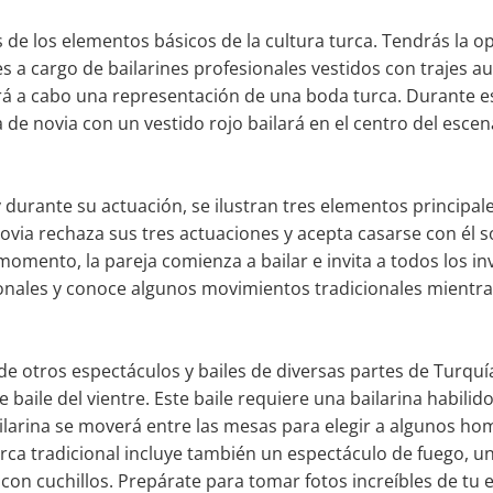
s de los elementos básicos de la cultura turca. Tendrás la 
es a cargo de bailarines profesionales vestidos con trajes a
rá a cabo una representación de una boda turca. Durante es
 de novia con un vestido rojo bailará en el centro del escen
y durante su actuación, se ilustran tres elementos principales
 novia rechaza sus tres actuaciones y acepta casarse con él 
momento, la pareja comienza a bailar e invita a todos los inv
ionales y conoce algunos movimientos tradicionales mientras
de otros espectáculos y bailes de diversas partes de Turquí
me baile del vientre. Este baile requiere una bailarina habi
ailarina se moverá entre las mesas para elegir a algunos ho
rca tradicional incluye también un espectáculo de fuego, u
 con cuchillos. Prepárate para tomar fotos increíbles de tu 