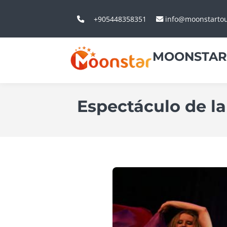
+905448358351
info@moonstarto
MOONSTAR
Espectáculo de l