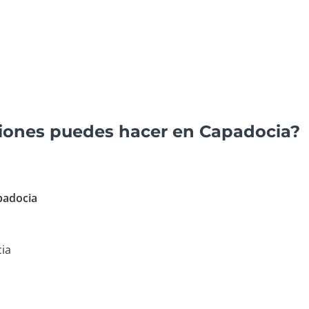
siones puedes hacer en Capadocia?
padocia
ia