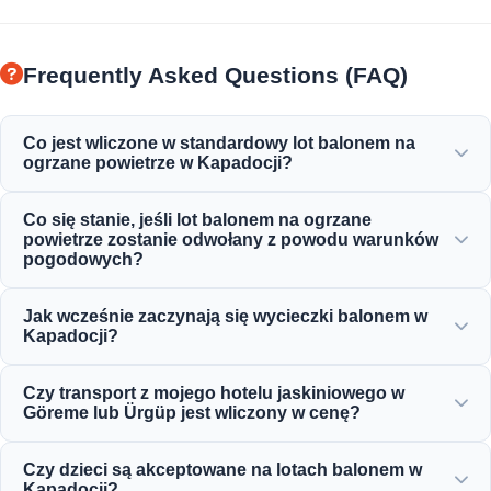
Frequently Asked Questions (FAQ)
Co jest wliczone w standardowy lot balonem na
ogrzane powietrze w Kapadocji?
Standardowy lot obejmuje transfery hotelowe, lekkie
Co się stanie, jeśli lot balonem na ogrzane
śniadanie przed lotem, godzinny lot balonem nad
powietrze zostanie odwołany z powodu warunków
bajkowymi kominami, uroczystość toastu z szampanem
pogodowych?
oraz spersonalizowany certyfikat lotu.
Bezpieczeństwo jest naszym absolutnym priorytetem. W
Jak wcześnie zaczynają się wycieczki balonem w
przypadku odwołania lotów z powodu wiatru lub
Kapadocji?
warunków pogodowych otrzymasz pełny zwrot pieniędzy
lub bezpłatne przeplanowanie na następny dostępny
Wycieczki balonem zaczynają się bardzo wcześnie rano,
Czy transport z mojego hotelu jaskiniowego w
dzień.
zwykle przed świtem (między 4:30 a 5:30 rano, w
Göreme lub Ürgüp jest wliczony w cenę?
zależności od pory roku), aby uchwycić piękny wschód
słońca z powietrza.
Tak, transfery w obie strony ze wszystkich hoteli w
Czy dzieci są akceptowane na lotach balonem w
Göreme, Ürgüp, Uçhisar, Avanos i Ortahisar są w pełni
Kapadocji?