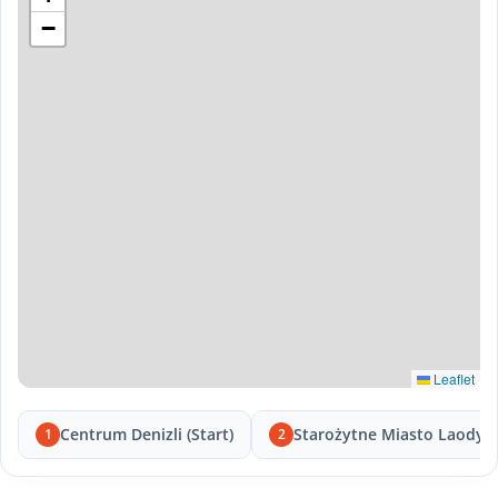
−
Leaflet
Centrum Denizli (Start)
Starożytne Miasto Laodyc
1
2