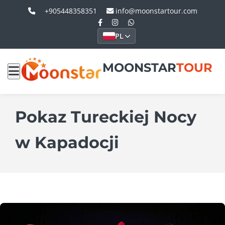
+905448358351
info@moonstartour.com
PL
MOONSTAR
TOUR
Pokaz Tureckiej Nocy
w Kapadocji