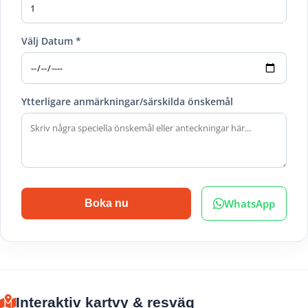
Välj Datum *
Ytterligare anmärkningar/särskilda önskemål
WhatsApp
Boka nu
Interaktiv kartvy & resväg