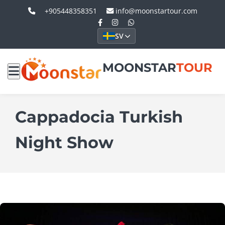
+905448358351
info@moonstartour.com
SV
MOONSTAR
TOUR
Cappadocia Turkish
Night Show