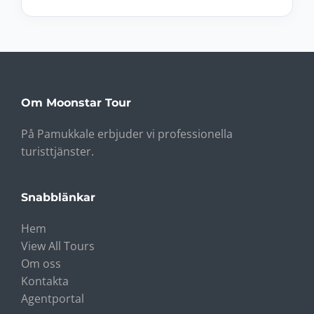
Om Moonstar Tour
På Pamukkale erbjuder vi professionella
turisttjänster.
Snabblänkar
Hem
View All Tours
Om oss
Kontakta
Agentportal