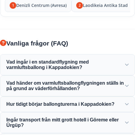
Denizli Centrum (Avresa)
Laodikeia Antika Stad
1
2
Vanliga frågor (FAQ)
Vad ingår i en standardflygning med
varmluftsballong i Kappadokien?
Standardflygningen inkluderar hotelltransfer, lätt frukost
Vad händer om varmluftsballongflygningen ställs in
före flygningen, en timmes ballongflygning över
på grund av väderförhållanden?
sagoskorstenarna, en skål med champagne och ett
personligt flygcertifikat.
Säkerhet är vår högsta prioritet. Om flygningarna ställs in
Hur tidigt börjar ballongturerna i Kappadokien?
på grund av vind eller väderförhållanden får du full
återbetalning eller gratis ombokning till nästa tillgängliga
Ballongturerna börjar mycket tidigt på morgonen,
dag.
Ingår transport från mitt grott hotell i Göreme eller
vanligtvis före gryningen (mellan 04:30 och 05:30
Ürgüp?
beroende på säsong), för att fånga den vackra