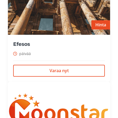
Hinta
Efesos
päivää
Varaa nyt