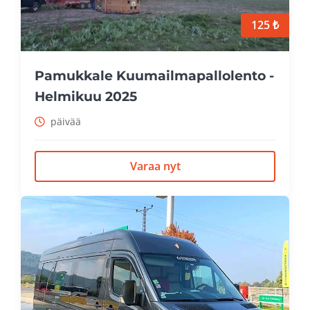
125 ₺
Pamukkale Kuumailmapallolento -
Helmikuu 2025
päivää
Varaa nyt