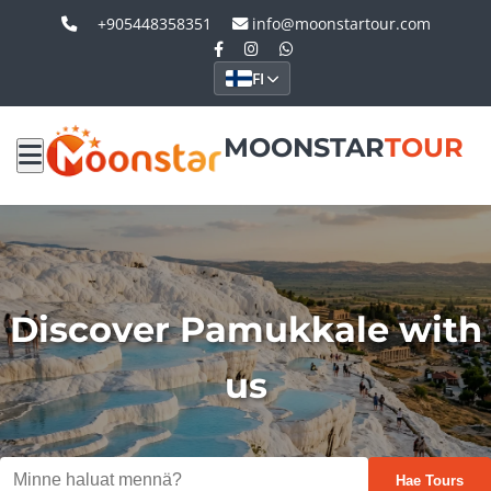
+905448358351
info@moonstartour.com
FI
MOONSTAR
TOUR
Discover Pamukkale with
us
Hae Tours