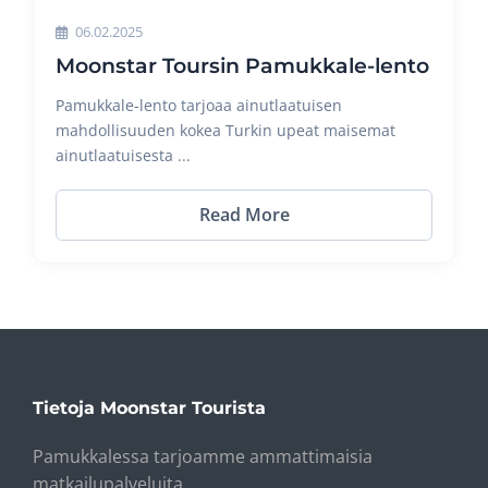
06.02.2025
Moonstar Toursin Pamukkale-lento
Pamukkale-lento tarjoaa ainutlaatuisen
mahdollisuuden kokea Turkin upeat maisemat
ainutlaatuisesta ...
Read More
Tietoja Moonstar Tourista
Pamukkalessa tarjoamme ammattimaisia ​​
matkailupalveluita.