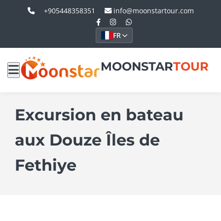
+905448358351
info@moonstartour.com
FR
MOONSTAR
TOUR
Excursion en bateau
aux Douze Îles de
Fethiye