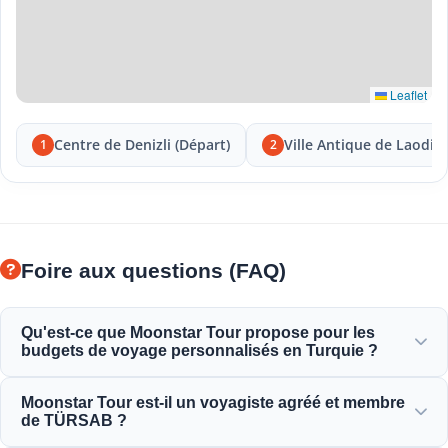
Leaflet
Centre de Denizli (Départ)
Ville Antique de Laodic
1
2
Foire aux questions (FAQ)
Qu'est-ce que Moonstar Tour propose pour les
budgets de voyage personnalisés en Turquie ?
Moonstar Tour propose une large gamme de services
Moonstar Tour est-il un voyagiste agréé et membre
personnalisés pour les voyages d'affaires et d'agrément,
de TÜRSAB ?
offrant des options adaptées à tous les budgets et un