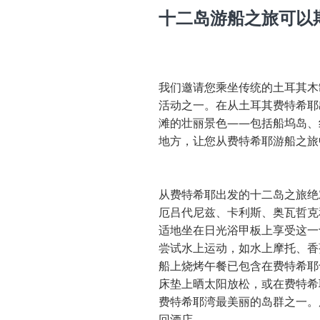
十二岛游船之旅可以
我们邀请您乘坐传统的土耳其木
活动之一。在从土耳其费特希耶
滩的壮丽景色——包括船坞岛、
地方，让您从费特希耶游船之旅
从费特希耶出发的十二岛之旅绝
厄吕代尼兹、卡利斯、奥瓦哲克
适地坐在日光浴甲板上享受这一
尝试水上运动，如水上摩托、香
船上烧烤午餐已包含在费特希耶
床垫上晒太阳放松，或在费特希耶
费特希耶湾最美丽的岛群之一。
回酒店。