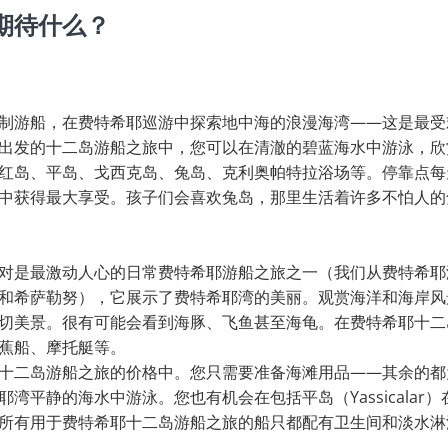
期待什么？
制游船，在费特希耶巡游中探索地中海的浪漫海湾——这是最受
出发的十二岛游船之旅中，您可以在清澈的碧蓝海水中游泳，欣
红岛、平岛、戈西克岛、兔岛、克利奥帕特拉浴场等。停靠点每
中获得最大享受。孩子们会喜欢兔岛，那里生活着许多不怕人的
对是最激动人心的日常费特希耶游船之旅之一（我们从费特希耶
和希萨勒努），它展示了费特希耶湾的美丽。观赏海洋和海岸风
切美景。很有可能会看到海豚、飞鱼甚至海龟。在费特希耶十二
蕉船、摩托艇等。
十二岛游船之旅的价格中。您只需要准备海滩用品——其余的都
湾平静的海水中游泳。您也有机会在包括平岛（Yassicalar
所有用于费特希耶十二岛游船之旅的船只都配有卫生间和淡水淋