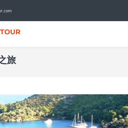
ur.com
TOUR
之旅