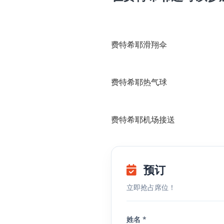
费特希耶滑翔伞
费特希耶热气球
费特希耶机场接送
预订
立即抢占席位！
姓名 *