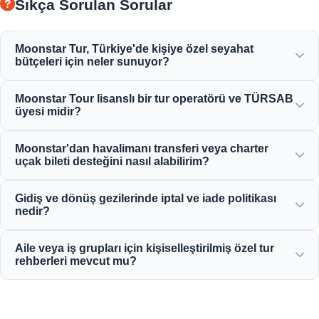
Sıkça Sorulan Sorular
Moonstar Tur, Türkiye'de kişiye özel seyahat
bütçeleri için neler sunuyor?
Moonstar Tour, kurumsal seyahat, iş ve eğlence amaçlı çok
Moonstar Tour lisanslı bir tur operatörü ve TÜRSAB
çeşitli kişiselleştirilmiş hizmetler sunarak her bütçeye
üyesi midir?
uygun, paranızın karşılığını veren seçenekler sunar.
Evet, Moonstar Tour tam lisanslı bir A Sınıfı seyahat
Moonstar'dan havalimanı transferi veya charter
acentesidir ve TÜRSAB'ın (Türkiye Seyahat Acenteleri
uçak bileti desteğini nasıl alabilirim?
Birliği) gururlu bir üyesidir ve maksimum güvenilirlik
sağlar.
Havalimanı transferi, otobüs bileti ve charter uçuş
Gidiş ve dönüş gezilerinde iptal ve iade politikası
rezervasyonlarını doğrudan web sitemiz üzerinden veya
nedir?
7/24 müşteri destek ekibimizle iletişime geçerek
yapabilirsiniz.
Çoğu standart günlük tur için genellikle kalkıştan 24 saat
Aile veya iş grupları için kişiselleştirilmiş özel tur
öncesine kadar ücretsiz iptale izin veren cömert iptal
rehberleri mevcut mu?
politikaları sunuyoruz.
Evet! Özel aile, iş veya kurumsal gruplar için kişiye özel
hizmetler sunmaya, profesyonel çok dilli rehberler ve özel