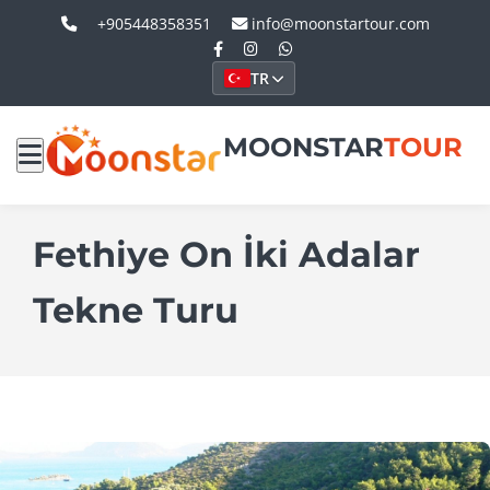
+905448358351
info@moonstartour.com
TR
MOONSTAR
TOUR
Fethiye On İki Adalar
Tekne Turu