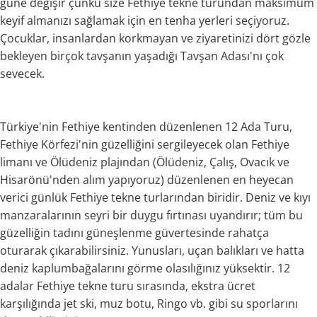
güne değişir çünkü size Fethiye tekne turundan maksimum
keyif almanızı sağlamak için en tenha yerleri seçiyoruz.
Çocuklar, insanlardan korkmayan ve ziyaretinizi dört gözle
bekleyen birçok tavşanın yaşadığı Tavşan Adası'nı çok
sevecek.
Türkiye'nin Fethiye kentinden düzenlenen 12 Ada Turu,
Fethiye Körfezi'nin güzelliğini sergileyecek olan Fethiye
limanı ve Ölüdeniz plajından (Ölüdeniz, Çalış, Ovacık ve
Hisarönü'nden alım yapıyoruz) düzenlenen en heyecan
verici günlük Fethiye tekne turlarından biridir. Deniz ve kıyı
manzaralarının seyri bir duygu fırtınası uyandırır; tüm bu
güzelliğin tadını güneşlenme güvertesinde rahatça
oturarak çıkarabilirsiniz. Yunusları, uçan balıkları ve hatta
deniz kaplumbağalarını görme olasılığınız yüksektir. 12
adalar Fethiye tekne turu sırasında, ekstra ücret
karşılığında jet ski, muz botu, Ringo vb. gibi su sporlarını