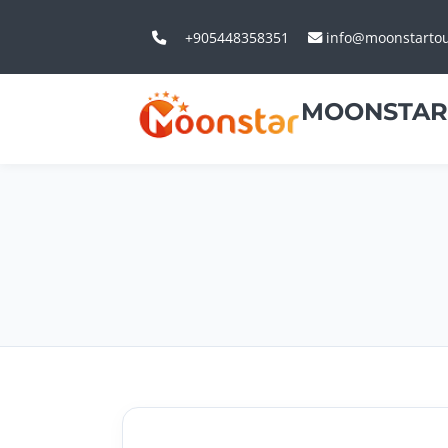
+905448358351
info@moonstarto
MOONSTAR