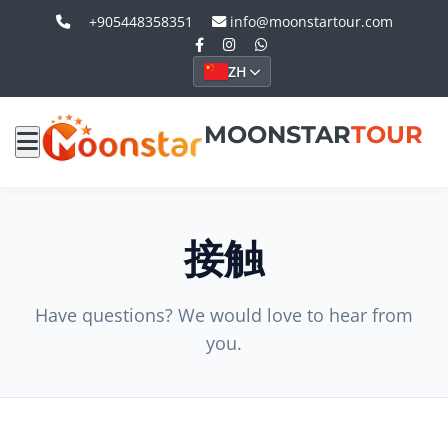
+905448358351
info@moonstartour.com
ZH
MOONSTAR
TOUR
接触
Have questions? We would love to hear from
you.