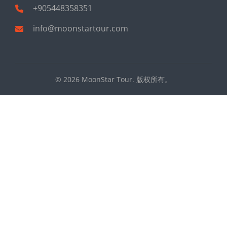
+905448358351
info@moonstartour.com
© 2026 MoonStar Tour. 版权所有。