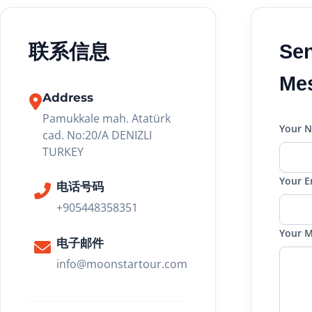
联系信息
Se
Me
Address
Pamukkale mah. Atatürk
Your 
cad. No:20/A DENIZLI
TURKEY
Your E
电话号码
+905448358351
Your 
电子邮件
info@moonstartour.com