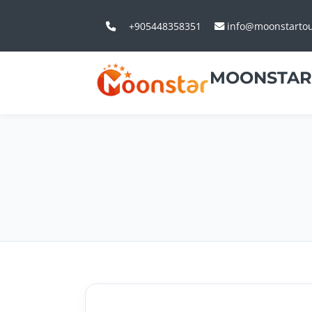
+905448358351
info@moonstarto
MOONSTAR