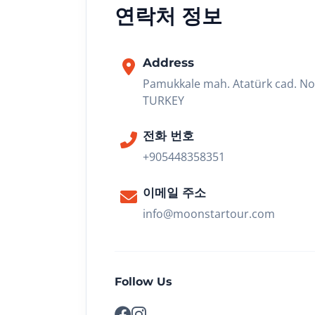
연락처 정보
Address
Pamukkale mah. Atatürk cad. No
TURKEY
전화 번호
+905448358351
이메일 주소
info@moonstartour.com
Follow Us