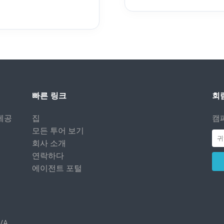
빠른 링크
회
제공
집
캠
모든 투어 보기
회사 소개
연락하다
에이전트 포털
0/A