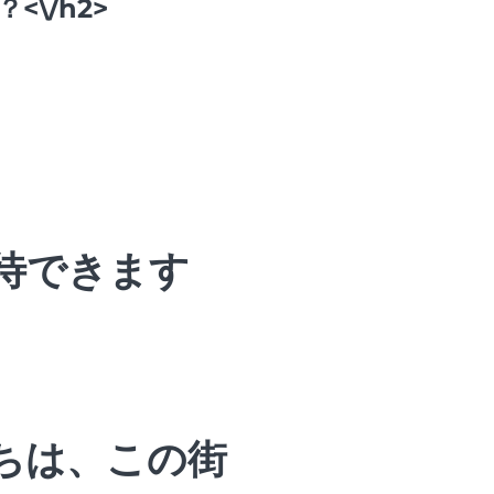
\/h2>
待できます
ちは、この街