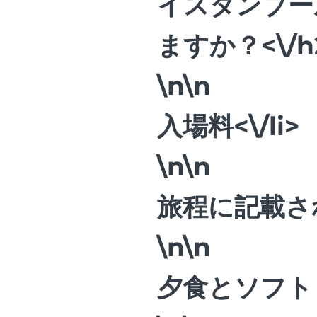
イスタンブー
ますか？<\/h
\n\n
入場料<\/li>
\n\n
旅程に記載され
\n\n
夕食とソフトド