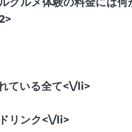
ルグルメ体験の料金には何
2>
ている全て<\/li>
リンク<\/li>