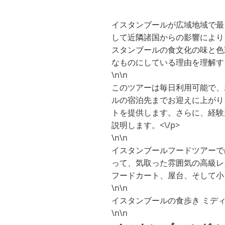
イスタンブールが広域地域で最
して近隣諸国からの影響により
スタンブールの食文化の味と色
なものにしている理由を理解する
\n\n
このツアーは毎日利用可能で、
ルの宿泊先までお迎えに上がり
トを提供します。さらに、経験
説明します。<\/p>
\n\n
イスタンブールフードツアーで
って、気取った雰囲気の高級レ
フードカート、屋台、そして小
\n\n
イスタンブールの食歩き ミデ
\n\n