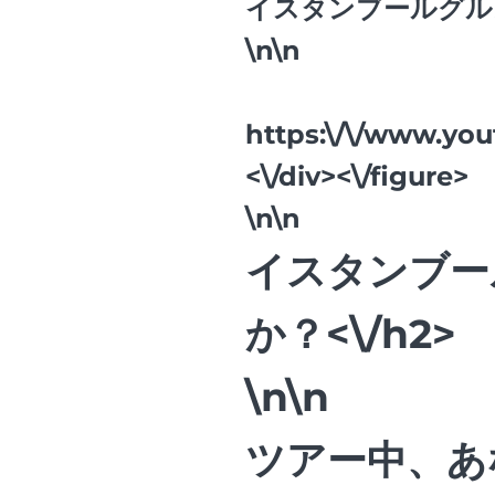
イスタンブールグル
\n\n
https:\/\/www.yo
<\/div><\/figure>
\n\n
イスタンブー
か？<\/h2>
\n\n
ツアー中、あ