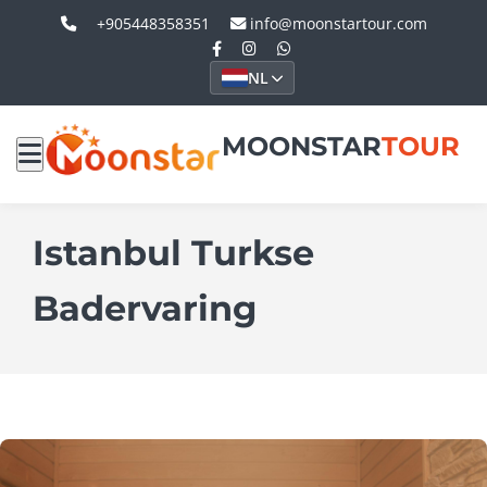
+905448358351
info@moonstartour.com
NL
MOONSTAR
TOUR
Istanbul Turkse
Badervaring