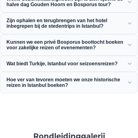
halve dag Gouden Hoorn en Bosporus tour?
U geniet van het prachtige uitzicht op de Gouden Hoorn,
Zijn ophalen en terugbrengen van het hotel
de Bosporusbrug, het Dolmabahçe-paleis, de Ortaköy-
inbegrepen bij de stedentrips in Istanbul?
moskee, het Rumeli-kasteel en elegante Ottomaanse
herenhuizen.
Ja, wij bieden gemakkelijk ophalen en terugbrengen bij
Kunnen we een privé Bosporus boottocht boeken
centraal gelegen hotels in Sultanahmet, Taksim en
voor zakelijke reizen of evenementen?
omliggende gebieden.
Ja! Moonstar Tour is gespecialiseerd in zakelijk
Wat biedt Turkije, Istanbul voor seizoensreizen?
reismanagement en biedt op maat gemaakte jachtcharters,
bedrijfsevenementen en privé Bosporus dinercruises.
Istanbul biedt het hele jaar door geweldige attracties, van
Hoe ver van tevoren moeten we onze historische
lentetulpenfestivals tot zomercruises, historische
reizen in Istanbul boeken?
winterreizen en rijke culinaire tours.
Wij adviseren om in het hoogseizoen minimaal 3 tot 7
dagen van tevoren te boeken om de beschikbaarheid van
populaire bezienswaardigheden zoals de Hagia Sophia en
het Topkapi-paleis te garanderen.
Rondleidinggalerij