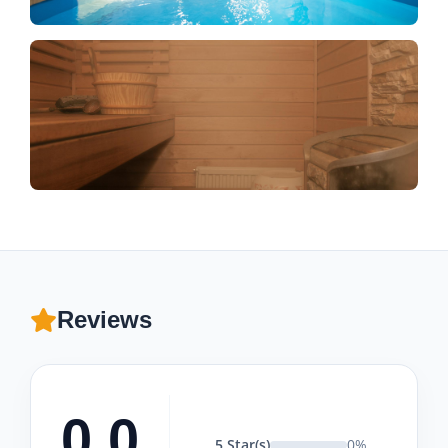
Reviews
0.0
5 Star(s)
0%