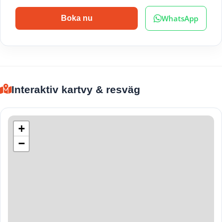
WhatsApp
Boka nu
Interaktiv kartvy & resväg
+
−