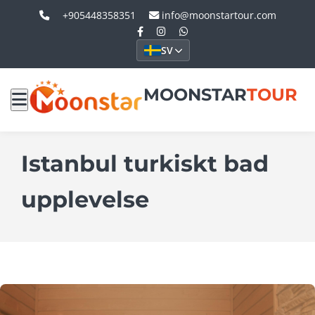
+905448358351
info@moonstartour.com
SV
MOONSTAR
TOUR
Istanbul turkiskt bad
upplevelse