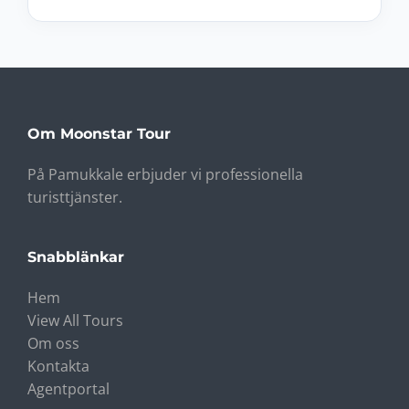
Om Moonstar Tour
På Pamukkale erbjuder vi professionella
turisttjänster.
Snabblänkar
Hem
View All Tours
Om oss
Kontakta
Agentportal