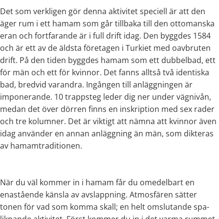
Det som verkligen gör denna aktivitet speciell är att den
äger rum i ett hamam som går tillbaka till den ottomanska
eran och fortfarande är i full drift idag. Den byggdes 1584
och är ett av de äldsta företagen i Turkiet med oavbruten
drift. På den tiden byggdes hamam som ett dubbelbad, ett
för män och ett för kvinnor. Det fanns alltså två identiska
bad, bredvid varandra. Ingången till anläggningen är
imponerande. 10 trappsteg leder dig ner under vägnivån,
medan det över dörren finns en inskription med sex rader
och tre kolumner. Det är viktigt att nämna att kvinnor även
idag använder en annan anläggning än män, som dikteras
av hamamtraditionen.
När du väl kommer in i hamam får du omedelbart en
enastående känsla av avslappning. Atmosfären sätter
tonen för vad som komma skall; en helt omslutande spa-
liknande aktivitet. Först kommer du in i det varma rummet