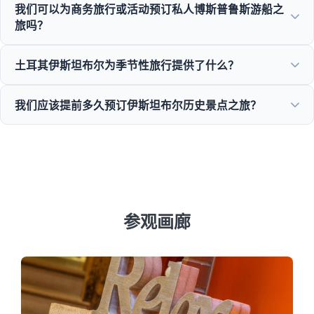
我们可以为商务旅行或活动预订私人博斯普鲁斯游船之
酒店提供便捷的酒店接送服务。
旅吗？
是的！Moonstar Tour专注于商务旅行管理，提供个性化游艇
土耳其伊斯坦布尔为季节性旅行提供了什么？
租赁、企业活动和专属博斯普鲁斯晚餐巡游。
从春季郁金香节到夏季巡游，从冬季历史之旅到丰富的美食之
我们应该提前多久预订伊斯坦布尔历史景点之旅？
旅，伊斯坦布尔全年十二个月都提供极佳的景点。
我们建议在旺季至少提前3至7天预订，以确保圣索菲亚大教
堂和托普卡帕宫等热门景点的可用性。
参观画廊