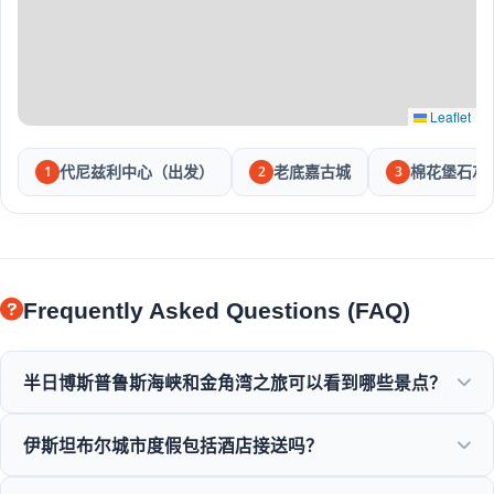
Leaflet
代尼兹利中心（出发）
老底嘉古城
棉花堡石灰
1
2
3
Frequently Asked Questions (FAQ)
半日博斯普鲁斯海峡和金角湾之旅可以看到哪些景点？
您将欣赏到金角湾、博斯普鲁斯大桥、多玛巴赫切宫、奥塔科
伊斯坦布尔城市度假包括酒店接送吗？
伊清真寺、鲁梅利堡垒以及优雅奥斯曼别墅的壮丽景色。
是的，我们为位于苏丹艾哈迈德、塔克西姆及周边地区的中心