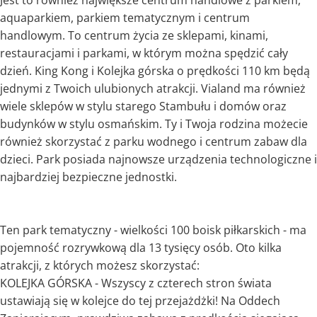
Jest to również największe centrum handlowe z parkiem,
aquaparkiem, parkiem tematycznym i centrum
handlowym. To centrum życia ze sklepami, kinami,
restauracjami i parkami, w którym można spędzić cały
dzień. King Kong i Kolejka górska o prędkości 110 km będą
jednymi z Twoich ulubionych atrakcji. Vialand ma również
wiele sklepów w stylu starego Stambułu i domów oraz
budynków w stylu osmańskim. Ty i Twoja rodzina możecie
również skorzystać z parku wodnego i centrum zabaw dla
dzieci. Park posiada najnowsze urządzenia technologiczne i
najbardziej bezpieczne jednostki.
Ten park tematyczny - wielkości 100 boisk piłkarskich - ma
pojemność rozrywkową dla 13 tysięcy osób. Oto kilka
atrakcji, z których możesz skorzystać:
KOLEJKA GÓRSKA - Wszyscy z czterech stron świata
ustawiają się w kolejce do tej przejażdżki! Na Oddech