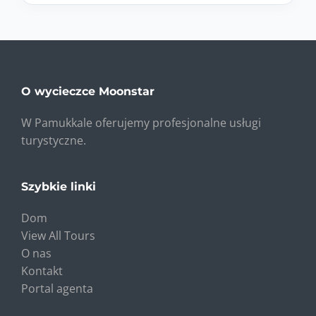
O wycieczce Moonstar
W Pamukkale oferujemy profesjonalne usługi
turystyczne.
Szybkie linki
Dom
View All Tours
O nas
Kontakt
Portal agenta