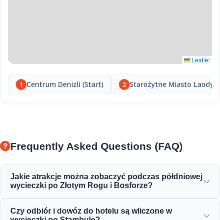
Leaflet
Centrum Denizli (Start)
Starożytne Miasto Laodyc
1
2
Frequently Asked Questions (FAQ)
Jakie atrakcje można zobaczyć podczas półdniowej
wycieczki po Złotym Rogu i Bosforze?
Będziesz cieszyć się wspaniałym widokiem na Złoty Róg,
Czy odbiór i dowóz do hotelu są wliczone w
Most Bosforski, Pałac Dolmabahçe, Meczet Ortaköy,
wycieczki po Stambule?