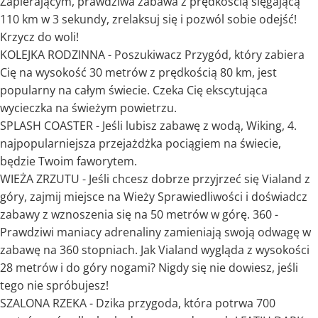
Zapierającym, prawdziwa zabawa z prędkością sięgającą
110 km w 3 sekundy, zrelaksuj się i pozwól sobie odejść!
Krzycz do woli!
KOLEJKA RODZINNA - Poszukiwacz Przygód, który zabiera
Cię na wysokość 30 metrów z prędkością 80 km, jest
popularny na całym świecie. Czeka Cię ekscytująca
wycieczka na świeżym powietrzu.
SPLASH COASTER - Jeśli lubisz zabawę z wodą, Wiking, 4.
najpopularniejsza przejażdżka pociągiem na świecie,
będzie Twoim faworytem.
WIEŻA ZRZUTU - Jeśli chcesz dobrze przyjrzeć się Vialand z
góry, zajmij miejsce na Wieży Sprawiedliwości i doświadcz
zabawy z wznoszenia się na 50 metrów w górę. 360 -
Prawdziwi maniacy adrenaliny zamieniają swoją odwagę w
zabawę na 360 stopniach. Jak Vialand wygląda z wysokości
28 metrów i do góry nogami? Nigdy się nie dowiesz, jeśli
tego nie spróbujesz!
SZALONA RZEKA - Dzika przygoda, która potrwa 700