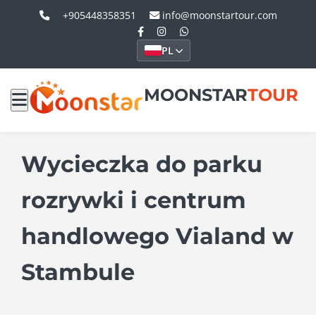
+905448358351
info@moonstartour.com
PL
MOONSTAR
TOUR
Wycieczka do parku
rozrywki i centrum
handlowego Vialand w
Stambule