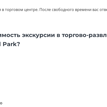
я в торговом центре. После свободного времени вас отве
оимость экскурсии в торгово-разв
 Park?
но