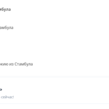
мбула
тамбула
окию из Стамбула
ь
 сейчас!