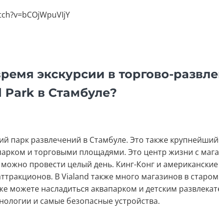
tch?v=bCOjWpuVIjY
время экскурсии в торгово-развл
 Park в Стамбуле?
ший парк развлечений в Стамбуле. Это также крупнейший
парком и торговыми площадями. Это центр жизни с маг
 можно провести целый день. Кинг-Конг и американские 
тракционов. В Vialand также много магазинов в старо
кже можете насладиться аквапарком и детским развлека
нологии и самые безопасные устройства.