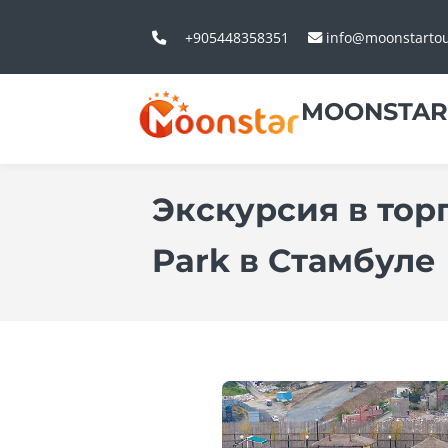
+905448358351
info@moonstarto
MOONSTAR
Экскурсия в тор
Park в Стамбуле