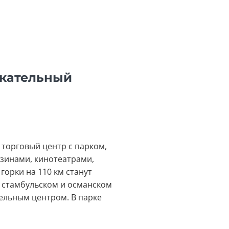
екательный
 торговый центр с парком,
азинами, кинотеатрами,
горки на 110 км станут
м стамбульском и османском
тельным центром. В парке