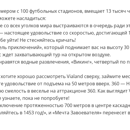
змером с 100 футбольных стадионов, вмещает 13 тысяч 
можете насладиться:
со всех уголков мира выстраиваются в очередь ради эт
настоящее удовольствие со скоростью, достигающей 11
бе уйти! Не стесняйтесь кричать!
ь приключений», который поднимает вас на высоту 30 м
с ждет захватывающий тур на открытом воздухе.
равятся водные развлечения, «Викинг», четвертый по п
отите хорошо рассмотреть Vialand сверху, займите ме
те удовольствие от подъема на 50 метров вверх. 360 —
смелость в веселье на аттракционе 360. Как выглядит V
 узнаете, пока не попробуете!
лючение протяженностью 700 метров в центре каскадн
яйтесь в 1453 год!», и «Мечта Завоевателя» перенесет 