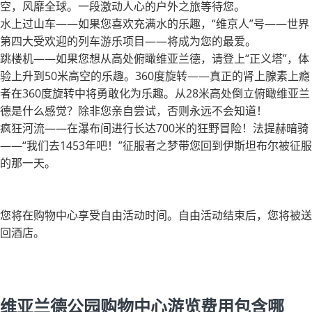
空，风靡全球。一段激动人心的户外之旅等待您。
水上过山车——如果您喜欢充满水的乐趣，“维京人”号——世界
第四大受欢迎的列车游乐项目——将成为您的最爱。
跳楼机——如果您想从高处俯瞰维亚兰德，请登上“正义塔”，体
验上升到50米高空的乐趣。360度旋转——真正的肾上腺素上瘾
者在360度旋转中将勇敢化为乐趣。从28米高处倒立俯瞰维亚兰
德是什么感觉？除非您亲自尝试，否则永远不会知道！
疯狂河流——在瀑布间进行长达700米的狂野冒险！法提赫暗骑
——“我们去1453年吧！”征服者之梦带您回到伊斯坦布尔被征服
的那一天。
您将在购物中心享受自由活动时间。自由活动结束后，您将被送
回酒店。
维亚兰德公园购物中心游览费用包含哪