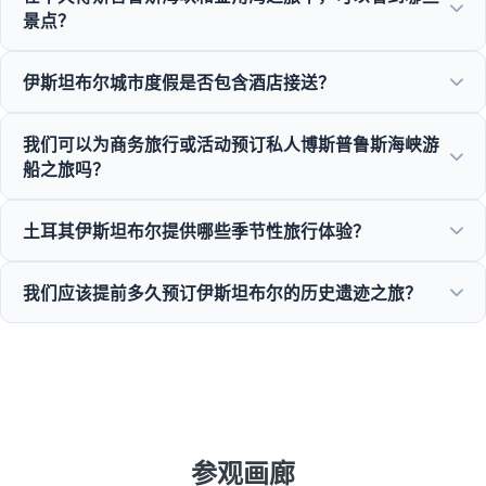
景点？
您可以欣赏到金角湾、博斯普鲁斯海峡大桥、多尔玛巴赫切
伊斯坦布尔城市度假是否包含酒店接送？
宫、奥塔科伊清真寺、鲁梅利堡垒和优雅奥斯曼别墅的壮丽景
色。
是的，我们为苏丹艾哈迈德区、塔克西姆广场及周边地区的中
我们可以为商务旅行或活动预订私人博斯普鲁斯海峡游
心酒店提供便捷的酒店接送服务。
船之旅吗？
可以！Moonstar Tour 专注于商务旅行管理，提供定制游艇租
土耳其伊斯坦布尔提供哪些季节性旅行体验？
赁、商务活动及私人博斯普鲁斯海峡晚餐巡游。
从春季的郁金香节、夏季的巡游、历史性的冬季之旅到丰富的
我们应该提前多久预订伊斯坦布尔的历史遗迹之旅？
美食之旅，伊斯坦布尔全年12个月都提供绝佳的景点。
为确保圣索菲亚大教堂和托普卡帕宫等热门景点的名额，我们
建议在旺季至少提前3到7天预订。
参观画廊