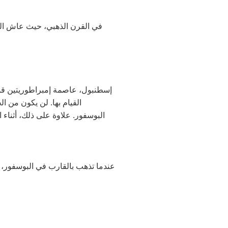
في القرن الذهبي، حيث عاش السك
إسطنبول، عاصمة إمبراطوريتين قويت
القيام بها. لن يكون من ا
البوسفور. علاوة على ذلك، أثناء
عندما تذهب بالقارب في البوسفور، ي