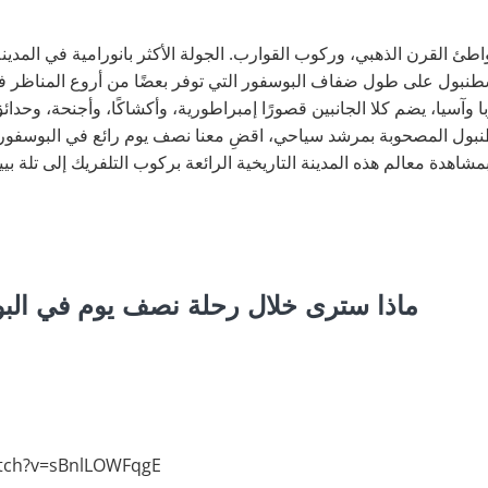
ئ القرن الذهبي، وركوب القوارب. الجولة الأكثر بانورامية في المدي
نبول على طول ضفاف البوسفور التي توفر بعضًا من أروع المناظر في ا
وآسيا، يضم كلا الجانبين قصورًا إمبراطورية، وأكشاكًا، وأجنحة، وحدائق،
نبول المصحوبة بمرشد سياحي، اقضِ معنا نصف يوم رائع في البوسفور و
اهدة معالم هذه المدينة التاريخية الرائعة بركوب التلفريك إلى تلة بيير
ماذا سترى خلال رحلة نصف يوم في الب
atch?v=sBnlLOWFqgE