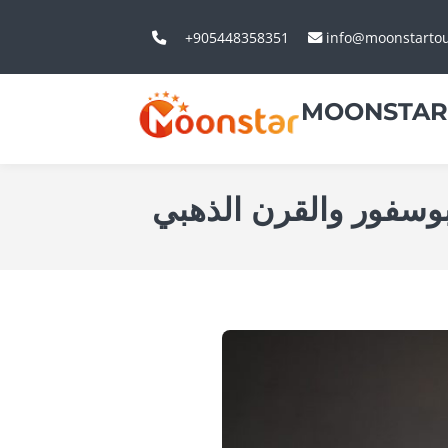
+905448358351
info@moonstarto
MOONSTAR
وسفور والقرن الذهبي