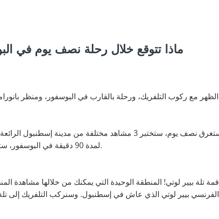
ماذا تتوقع خلال رحلة نصف يوم في الب
لظهر مع ركوب التلفريك، ورحلة بالقارب في البوسفور، ومنظر بانورامي
مع هذه الرحلة الاستثنائية التي تستغرق نصف يوم، ستختبر 3 مشاهد مختلفة
لمدة 90 دقيقة في البوسفور، سترى الآثار الرائعة لإسطنبول القديمة.
مة تلة بيير لوتي! المنطقة الوحيدة التي يمكنك من خلالها مشاهدة المن
 الفرنسي بيير لوتي الذي عاش في إسطنبول. وسنركب التلفريك إلى تلة ب