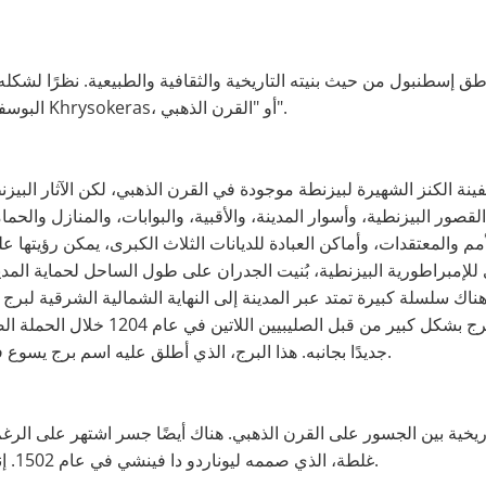
طق إسطنبول من حيث بنيته التاريخية والثقافية والطبيعية. نظرًا لشكل
البوسفور إلى الغرب، فقد أطلق عليه اسم Khrysokeras، أو "القرن الذهبي".
نة الكنز الشهيرة لبيزنطة موجودة في القرن الذهبي، لكن الآثار البيز
لقصور البيزنطية، وأسوار المدينة، والأقبية، والبوابات، والمنازل والحما
مم والمعتقدات، وأماكن العبادة للديانات الثلاث الكبرى، يمكن رؤيتها
 للإمبراطورية البيزنطية، بُنيت الجدران على طول الساحل لحماية الم
اك سلسلة كبيرة تمتد عبر المدينة إلى النهاية الشمالية الشرقية لبرج
المرغوب فيها. تم تدمير هذا البرج بشكل كبي
جديدًا بجانبه. هذا البرج، الذي أطلق عليه اسم برج يسوع في عام 1348، هو برج غلطة الشهير.
ية بين الجسور على القرن الذهبي. هناك أيضًا جسر اشتهر على الرغم من
غلطة، الذي صممه ليوناردو دا فينشي في عام 1502. إنه جسر معروف بأنه ينقل إلى بيازيد.