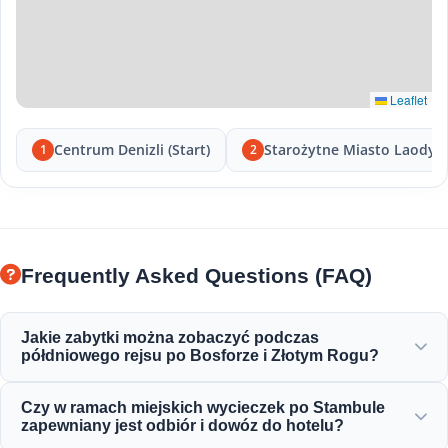
Leaflet
Centrum Denizli (Start)
Starożytne Miasto Laodyc
1
2
Frequently Asked Questions (FAQ)
Jakie zabytki można zobaczyć podczas
półdniowego rejsu po Bosforze i Złotym Rogu?
Będziesz cieszyć się spektakularnymi widokami na Złoty
Czy w ramach miejskich wycieczek po Stambule
Róg, Most Bosforski, Pałac Dolmabahçe, Meczet Ortaköy,
zapewniany jest odbiór i dowóz do hotelu?
Twierdzę Rumeli oraz eleganckie osmańskie rezydencje.