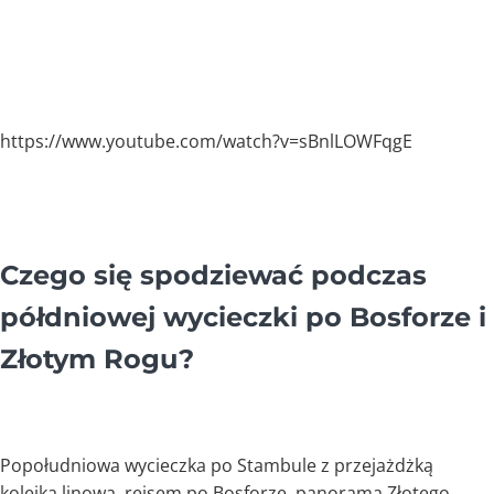
https://www.youtube.com/watch?v=sBnlLOWFqgE
Czego się spodziewać podczas
półdniowej wycieczki po Bosforze i
Złotym Rogu?
Popołudniowa wycieczka po Stambule z przejażdżką
kolejką linową, rejsem po Bosforze, panoramą Złotego