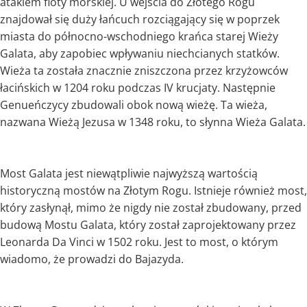
atakiem floty morskiej. U wejścia do Złotego Rogu
znajdował się duży łańcuch rozciągający się w poprzek
miasta do północno-wschodniego krańca starej Wieży
Galata, aby zapobiec wpływaniu niechcianych statków.
Wieża ta została znacznie zniszczona przez krzyżowców
łacińskich w 1204 roku podczas IV krucjaty. Następnie
Genueńczycy zbudowali obok nową wieżę. Ta wieża,
nazwana Wieżą Jezusa w 1348 roku, to słynna Wieża Galata.
Most Galata jest niewątpliwie najwyższą wartością
historyczną mostów na Złotym Rogu. Istnieje również most,
który zasłynął, mimo że nigdy nie został zbudowany, przed
budową Mostu Galata, który został zaprojektowany przez
Leonarda Da Vinci w 1502 roku. Jest to most, o którym
wiadomo, że prowadzi do Bajazyda.