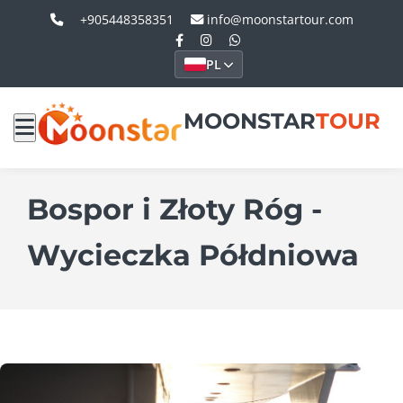
+905448358351
info@moonstartour.com
PL
MOONSTAR
TOUR
Bospor i Złoty Róg -
Wycieczka Półdniowa