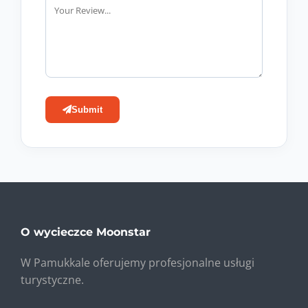
Submit
O wycieczce Moonstar
W Pamukkale oferujemy profesjonalne usługi
turystyczne.