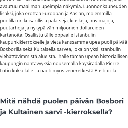
avautuu maailman upeimpia näkymiä. Luonnonkauneuden
lisäksi, joka erottaa Euroopan ja Aasian, molemmilla
puolilla on keisarillisia palatseja, kioskeja, huvimajoja,
puutarhoja ja nykypäivän miljoonien dollareiden
kartanoita. Osallistu tälle oppaalle Istanbulin
kaupunkikierrokselle ja vietä kanssamme upea puoli päivää
Bosborilla sekä Kultaisella sarvea, joka on yksi Istanbulin
viehättävimmistä alueista. Ihaile tämän upean historiallisen
kaupungin nähtävyyksiä nousemalla köysiradalla Pierre
Lotin kukkulalle. Ja nauti myös veneretkestä Bosborilla.
Mitä nähdä puolen päivän Bosbori
ja Kultainen sarvi -kierroksella?