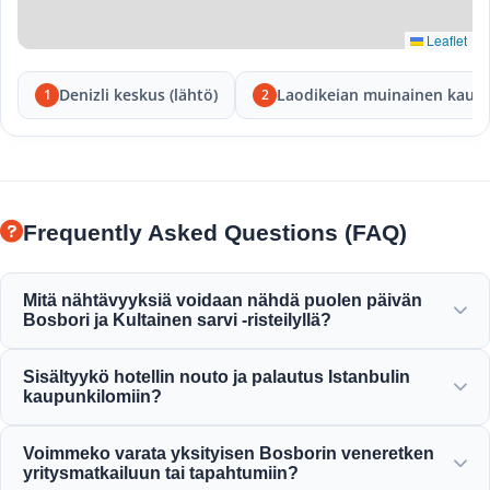
Leaflet
Denizli keskus (lähtö)
Laodikeian muinainen kaup
1
2
Frequently Asked Questions (FAQ)
Mitä nähtävyyksiä voidaan nähdä puolen päivän
Bosbori ja Kultainen sarvi -risteilyllä?
Nautit upeista näkymistä Kultaiselle sarvelle, Bosborin
Sisältyykö hotellin nouto ja palautus Istanbulin
sillalle, Dolmabahçen palatsille, Ortaköyn moskeijalle,
kaupunkilomiin?
Rumelin linnoitukselle ja tyylikkäille ottomaanien
kartanoille.
Kyllä, tarjoamme kätevät hotellin nouto- ja
Voimmeko varata yksityisen Bosborin veneretken
palautuspalvelut keskeisiltä hotelleilta Sultanahmetissa,
yritysmatkailuun tai tapahtumiin?
Taksimissa ja ympäröivillä alueilla.