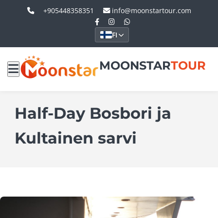
+905448358351
info@moonstartour.com
FI
MOONSTAR
TOUR
Half-Day Bosbori ja
Kultainen sarvi