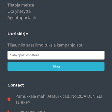
Tietoja meistä
Ota yhteyttä
Agenttiportaali
Uutiskirje
Tilaa, niin saat ilmoituksia kampanjoista.
Tilaa
Contact
Pamukkale mah. Atatürk cad. No:20/A DENIZLI
TURKEY