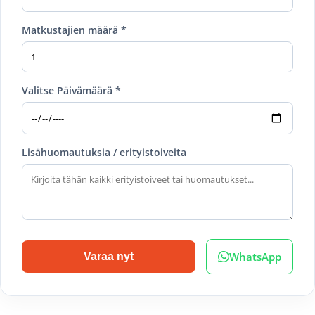
Matkustajien määrä *
Valitse Päivämäärä *
Lisähuomautuksia / erityistoiveita
WhatsApp
Varaa nyt