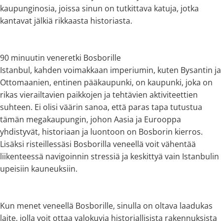
kaupunginosia, joissa sinun on tutkittava katuja, jotka
kantavat jälkiä rikkaasta historiasta.
90 minuutin veneretki Bosborille
Istanbul, kahden voimakkaan imperiumin, kuten Bysantin ja
Ottomaanien, entinen pääkaupunki, on kaupunki, joka on
rikas vierailtavien paikkojen ja tehtävien aktiviteettien
suhteen. Ei olisi väärin sanoa, että paras tapa tutustua
tämän megakaupungin, johon Aasia ja Eurooppa
yhdistyvät, historiaan ja luontoon on Bosborin kierros.
Lisäksi risteillessäsi Bosborilla veneellä voit vähentää
liikenteessä navigoinnin stressiä ja keskittyä vain Istanbulin
upeisiin kauneuksiin.
Kun menet veneellä Bosborille, sinulla on oltava laadukas
laite, jolla voit ottaa valokuvia historiallisista rakennuksista