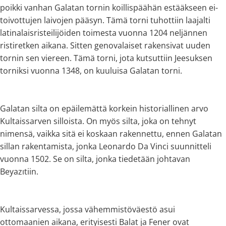
poikki vanhan Galatan tornin koillispäähän estääkseen ei-
toivottujen laivojen pääsyn. Tämä torni tuhottiin laajalti
latinalaisristeilijöiden toimesta vuonna 1204 neljännen
ristiretken aikana. Sitten genovalaiset rakensivat uuden
tornin sen viereen. Tämä torni, jota kutsuttiin Jeesuksen
torniksi vuonna 1348, on kuuluisa Galatan torni.
Galatan silta on epäilemättä korkein historiallinen arvo
Kultaissarven silloista. On myös silta, joka on tehnyt
nimensä, vaikka sitä ei koskaan rakennettu, ennen Galatan
sillan rakentamista, jonka Leonardo Da Vinci suunnitteli
vuonna 1502. Se on silta, jonka tiedetään johtavan
Beyazıtiin.
Kultaissarvessa, jossa vähemmistöväestö asui
ottomaanien aikana, erityisesti Balat ja Fener ovat