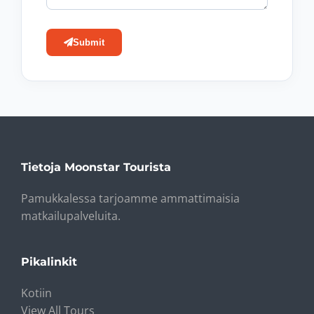
Submit
Tietoja Moonstar Tourista
Pamukkalessa tarjoamme ammattimaisia ​​
matkailupalveluita.
Pikalinkit
Kotiin
View All Tours