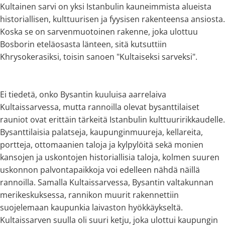
Kultainen sarvi on yksi Istanbulin kauneimmista alueista
historiallisen, kulttuurisen ja fyysisen rakenteensa ansiosta.
Koska se on sarvenmuotoinen rakenne, joka ulottuu
Bosborin eteläosasta länteen, sitä kutsuttiin
Khrysokerasiksi, toisin sanoen "Kultaiseksi sarveksi".
Ei tiedetä, onko Bysantin kuuluisa aarrelaiva
Kultaissarvessa, mutta rannoilla olevat bysanttilaiset
rauniot ovat erittäin tärkeitä Istanbulin kulttuuririkkaudelle.
Bysanttilaisia palatseja, kaupunginmuureja, kellareita,
portteja, ottomaanien taloja ja kylpylöitä sekä monien
kansojen ja uskontojen historiallisia taloja, kolmen suuren
uskonnon palvontapaikkoja voi edelleen nähdä näillä
rannoilla. Samalla Kultaissarvessa, Bysantin valtakunnan
merikeskuksessa, rannikon muurit rakennettiin
suojelemaan kaupunkia laivaston hyökkäykseltä.
Kultaissarven suulla oli suuri ketju, joka ulottui kaupungin