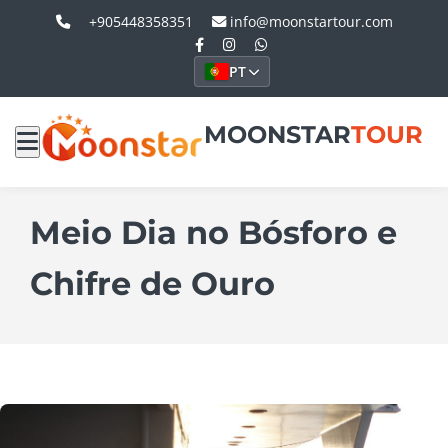
+905448358351
info@moonstartour.com
PT
MOONSTAR
TOUR
Meio Dia no Bósforo e
Chifre de Ouro