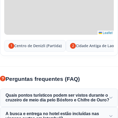
Leaflet
Centro de Denizli (Partida)
Cidade Antiga de Laodi
1
2
Perguntas frequentes (FAQ)
Quais pontos turísticos podem ser vistos durante o
cruzeiro de meio dia pelo Bósforo e Chifre de Ouro?
Você desfrutará de vistas espetaculares do Chifre de Ouro,
A busca e entrega no hotel estão incluídas nas
Ponte do Bósforo, Palácio de Dolmabahçe, Mesquita de