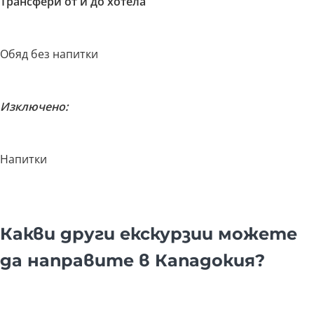
Трансфери от и до хотела
Обяд без напитки
Изключено:
Напитки
Какви други екскурзии можете
да направите в Кападокия?