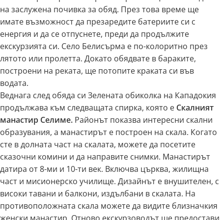
на заслужена почивка за обяд. През това време ще
имате възможност да презаредите батериите си с
енергия и да се отпуснете, преди да продължите
екскурзията си. Село Белисърма е по-колоритно през
лятото или пролетта. Докато обядвате в бараките,
построени на реката, ще потопите краката си във
водата.
Веднага след обяда си Зелената обиколка на Кападокия
продължава към следващата спирка, която е
Скалният
манастир Селиме.
Районът показва интересни скални
образувания, а манастирът е построен на скала. Когато
сте в долната част на скалата, можете да посетите
сказочни комини и да направите снимки. Манастирът
датира от 8-ми и 10-ти век. Включва църква, жилищна
част и мисионерско училище. Дизайнът е внушителен, с
високи тавани и балкони, издълбани в скалата. На
противоположната скала можете да видите близначкия
женски манастир. Отново екскурзоводът ще предостави