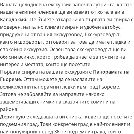
Вашата целодневна екскурзия започва сутринта, когато
нашите екипни членове ще ви вземат от хотела ви в
Кападокия.
Ще бъдете откарани до първата ви спирка с
модерен, напълно климатизиран и удобен автобус,
придружени от вашия екскурзовод. Екскурзоводът,
както и шофьорът, отговарят за това да имате гладка и
спокойна екскурзия. Освен това екскурзоводът ще ви
обясни всичко, което трябва да знаете за точките на
интерес и местата, които ще посетите.
Първата спирка на вашата екскурзия е
Панорамата на
Гьореме.
Оттам можете да се насладите на
великолепни панорамни гледки към град Гьореме.
Затова не забравяйте да направите няколко
зашеметяващи снимки на сказочните комини на
района.
Деринкую
е следващата ви спирка, където ще посетите
подземния град. Този конкретен град е най-големият и
най-популярният сред 36-те подземни града, които