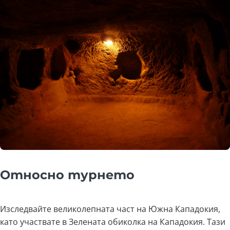
Относно турнето
Изследвайте великолепната част на Южна Кападокия,
като участвате в Зелената обиколка на Кападокия. Тази