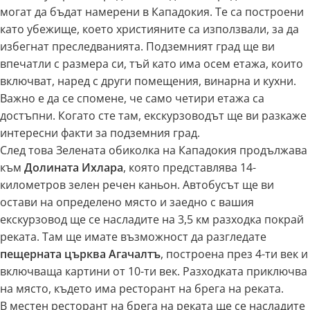
могат да бъдат намерени в Кападокия. Те са построени
като убежище, което християните са използвали, за да
избегнат преследванията. Подземният град ще ви
впечатли с размера си, тъй като има осем етажа, които
включват, наред с други помещения, винарна и кухни.
Важно е да се спомене, че само четири етажа са
достъпни. Когато сте там, екскурзоводът ще ви разкаже
интересни факти за подземния град.
След това Зелената обиколка на Кападокия продължава
към
Долината Ихлара
, която представлява 14-
километров зелен речен каньон. Автобусът ще ви
остави на определено място и заедно с вашия
екскурзовод ще се насладите на 3,5 км разходка покрай
реката. Там ще имате възможност да разгледате
пещерната църква Агачалтъ
, построена през 4-ти век и
включваща картини от 10-ти век. Разходката приключва
на място, където има ресторант на брега на реката.
В местен ресторант на брега на реката ще се насладите