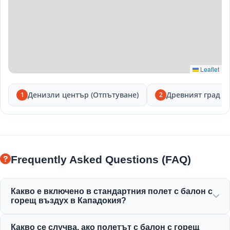
Leaflet
Денизли център (Отпътуване)
Древният град Л
1
2
Frequently Asked Questions (FAQ)
Какво е включено в стандартния полет с балон с
горещ въздух в Кападокия?
Стандартният полет включва хотелски трансфери,
Какво се случва, ако полетът с балон с горещ