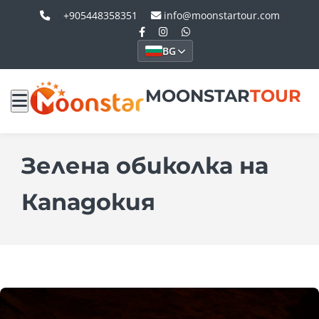
+905448358351
info@moonstartour.com
BG
MOONSTAR
TOUR
Зелена обиколка на
Кападокия