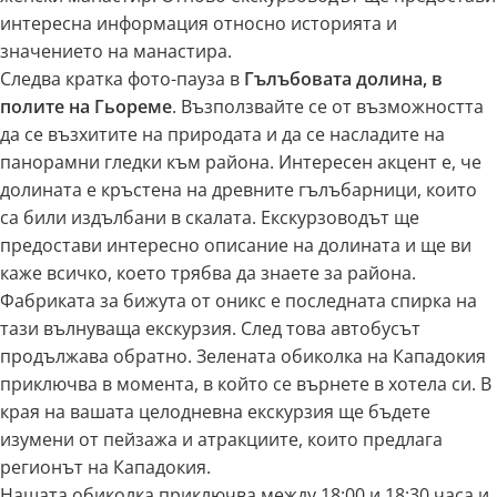
интересна информация относно историята и
значението на манастира.
Следва кратка фото-пауза в
Гълъбовата долина, в
полите на Гьореме
. Възползвайте се от възможността
да се възхитите на природата и да се насладите на
панорамни гледки към района. Интересен акцент е, че
долината е кръстена на древните гълъбарници, които
са били издълбани в скалата. Екскурзоводът ще
предостави интересно описание на долината и ще ви
каже всичко, което трябва да знаете за района.
Фабриката за бижута от оникс е последната спирка на
тази вълнуваща екскурзия. След това автобусът
продължава обратно. Зелената обиколка на Кападокия
приключва в момента, в който се върнете в хотела си. В
края на вашата целодневна екскурзия ще бъдете
изумени от пейзажа и атракциите, които предлага
регионът на Кападокия.
Нашата обиколка приключва между 18:00 и 18:30 часа и