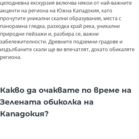
целодневна екскурзия включва някои от най-важните
акценти на региона на Южна Кападокия, като
прочутите уникални скални образувания, места с
панорамна гледка, разходка край река, уникални
природни пейзажи и, разбира се, важни
забележителности. Древните подземни градове и
издълбаните скали ще ви впечатлят, докато обикаляте
региона.
Какво да очаквате по време на
Зелената обиколка на
Кападокия?