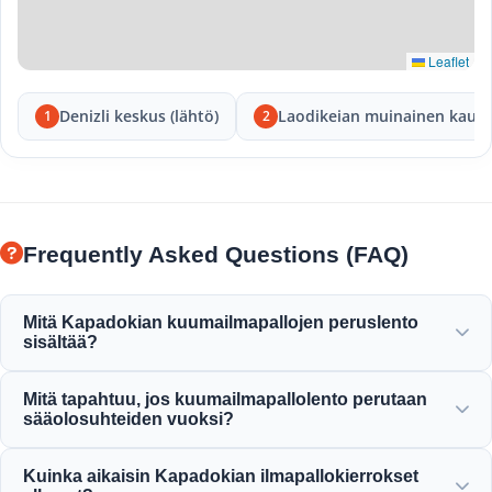
Leaflet
Denizli keskus (lähtö)
Laodikeian muinainen kaup
1
2
Frequently Asked Questions (FAQ)
Mitä Kapadokian kuumailmapallojen peruslento
sisältää?
Peruslento sisältää hotellikuljetukset, kevyen aamiaisen
Mitä tapahtuu, jos kuumailmapallolento perutaan
ennen lentoa, tunnin ilmapallolennon keijunpiipujen yllä,
sääolosuhteiden vuoksi?
samppanjapaahdoksen ja henkilökohtaisen
lentotodistuksen.
Turvallisuus on ehdoton prioriteettimme. Jos lennot
Kuinka aikaisin Kapadokian ilmapallokierrokset
perutaan tuulen tai sääolosuhteiden vuoksi, saat täyden