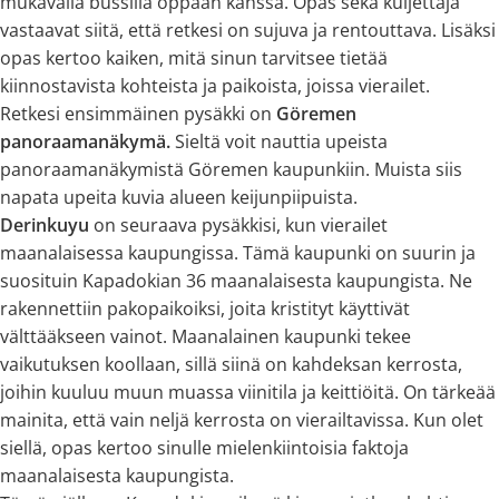
mukavalla bussilla oppaan kanssa. Opas sekä kuljettaja
vastaavat siitä, että retkesi on sujuva ja rentouttava. Lisäksi
opas kertoo kaiken, mitä sinun tarvitsee tietää
kiinnostavista kohteista ja paikoista, joissa vierailet.
Retkesi ensimmäinen pysäkki on
Göremen
panoraamanäkymä.
Sieltä voit nauttia upeista
panoraamanäkymistä Göremen kaupunkiin. Muista siis
napata upeita kuvia alueen keijunpiipuista.
Derinkuyu
on seuraava pysäkkisi, kun vierailet
maanalaisessa kaupungissa. Tämä kaupunki on suurin ja
suosituin Kapadokian 36 maanalaisesta kaupungista. Ne
rakennettiin pakopaikoiksi, joita kristityt käyttivät
välttääkseen vainot. Maanalainen kaupunki tekee
vaikutuksen koollaan, sillä siinä on kahdeksan kerrosta,
joihin kuuluu muun muassa viinitila ja keittiöitä. On tärkeää
mainita, että vain neljä kerrosta on vierailtavissa. Kun olet
siellä, opas kertoo sinulle mielenkiintoisia faktoja
maanalaisesta kaupungista.