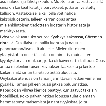
asuinalueen ja lähetyskoulun. Muotoilu on vaikuttava, sillä
siinä on korkeat katot ja parvekkeet, jotka on veistetty
kallioon. Vastakkaisella kallioilla voit nähdä
kaksoisluostarin. Jälleen kerran opas antaa
mielenkiintoisen tiedotteen luostarin historiasta ja
merkityksestä.
Lyhyt valokuvatauko seuraa
Kyyhkyslaaksossa, Göremen
rinteillä.
Ota tilaisuus ihailla luontoa ja nauttia
panoraamanäkymistä alueelle. Mielenkiintoinen
yksityiskohta on, että laakso on nimetty muinaisten
kyyhkyskorvien mukaan, jotka oli kaiverrettu kallioon. Opas
antaa mielenkiintoisen kuvauksen laaksosta ja kertoo
kaiken, mitä sinun tarvitsee tietää alueesta.
Onyksikorutehdas on tämän jännittävän retken viimeinen
pysäkki. Tämän jälkeen bussi jatkaa paluumatkaa.
Kapadokian vihreä kierros päättyy, kun saavut takaisin
hotellillesi. Koko päivän retken lopussa tulet olemaan
hämmästynyt maisemista ja nähtävyyksistä, joita