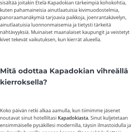
sisältää joitakin Etelä-Kapadokian tärkeimpiä kohokohtia,
kuten pahamaineisia ainutlaatuisia kivimuodostelmia,
panoraamanäkymiä tarjoavia paikkoja, joenrantakävelyn,
ainutlaatuisia luonnonmaisemia ja tietysti tärkeitä
nähtävyyksiä. Muinaiset maanalaiset kaupungit ja veistetyt
kivet tekevät vaikutuksen, kun kierrät alueella.
Mitä odottaa Kapadokian vihreällä
kierroksella?
Koko päivän retki alkaa aamulla, kun tiimimme jäsenet
noutavat sinut hotelliltasi
Kapadokiasta.
Sinut kuljetetaan
ensimmäiselle pysäkillesi modernilla, täysin ilmastoidulla ja