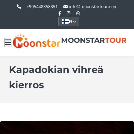
+905448358351
info@moonstartour.com
FI
MOONSTAR
TOUR
Kapadokian vihreä
kierros