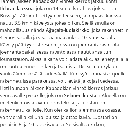
Tämän jälkeen Kapadokian vihreä kierros jatkuu kohti
Ihlaran laaksoa
, joka on 14 km pitkä vihreä jokikanjoni.
Bussi jättää sinut tiettyyn pisteeseen, ja oppaasi kanssa
nautit 3,5 km:n kävelystä jokea pitkin. Siellä sinulla on
mahdollisuus nähdä
Ağaçaltı-luolakirkko
, joka rakennettiin
4. vuosisadalla ja sisältää maalauksia 10. vuosisadalta.
Kävely päättyy pisteeseen, jossa on joenrantaravintola.
Joenrantapaikallisessa ravintolassa nautit ansaitun
lounastauon. Aikasi aikana voit ladata akkujasi energialla ja
rentoutua ennen retken jatkamista. Belisırman kylä on
värikkäämpi kesällä tai keväällä. Kun syöt lounastasi joelle
rakennetuissa parakeissa, voit levätä jalkojasi vedessä.
Heti lounaan jälkeen Kapadokian vihreä kierros jatkuu
seuraavalle pysäkille, joka on
Selimen luostari.
Alueella on
mielenkiintoisia kivimuodostelmia, ja luostari on
rakennettu kalliolle. Kun olet kallion alemmassa osassa,
voit vierailla keijunpiipuissa ja ottaa kuvia. Luostari on
peräisin 8. ja 10. vuosisadalta. Se sisältää kirkon,