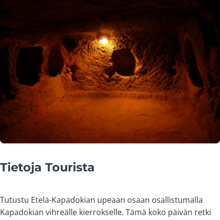
Tietoja Tourista
Tutustu Etelä-Kapadokian upeaan osaan osallistumalla
Kapadokian vihreälle kierrokselle. Tämä koko päivän retki