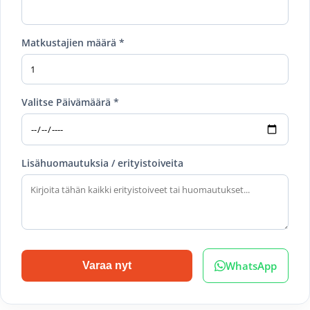
Matkustajien määrä *
Valitse Päivämäärä *
Lisähuomautuksia / erityistoiveita
WhatsApp
Varaa nyt