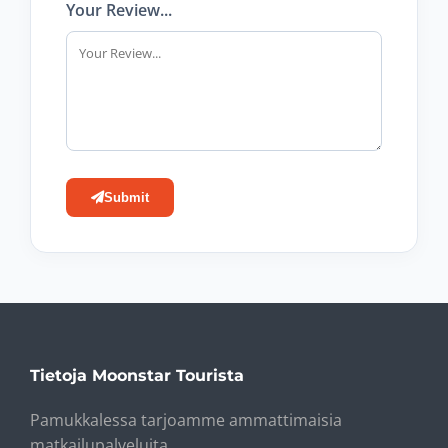
Your Review...
Submit
Tietoja Moonstar Tourista
Pamukkalessa tarjoamme ammattimaisia ​​
matkailupalveluita.