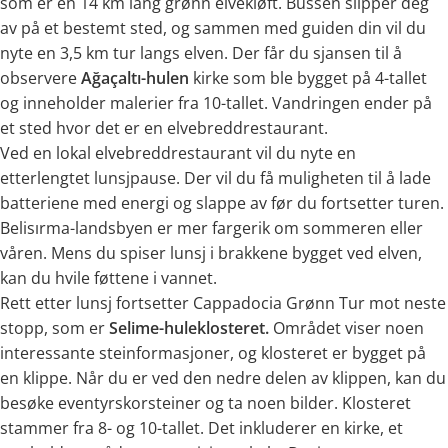
som er en 14 km lang grønn elvekløft. Bussen slipper deg
av på et bestemt sted, og sammen med guiden din vil du
nyte en 3,5 km tur langs elven. Der får du sjansen til å
observere
Ağaçaltı-hulen
kirke som ble bygget på 4-tallet
og inneholder malerier fra 10-tallet. Vandringen ender på
et sted hvor det er en elvebreddrestaurant.
Ved en lokal elvebreddrestaurant vil du nyte en
etterlengtet lunsjpause. Der vil du få muligheten til å lade
batteriene med energi og slappe av før du fortsetter turen.
Belisırma-landsbyen er mer fargerik om sommeren eller
våren. Mens du spiser lunsj i brakkene bygget ved elven,
kan du hvile føttene i vannet.
Rett etter lunsj fortsetter Cappadocia Grønn Tur mot neste
stopp, som er
Selime-huleklosteret.
Området viser noen
interessante steinformasjoner, og klosteret er bygget på
en klippe. Når du er ved den nedre delen av klippen, kan du
besøke eventyrskorsteiner og ta noen bilder. Klosteret
stammer fra 8- og 10-tallet. Det inkluderer en kirke, et