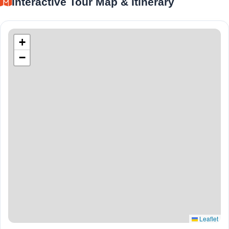
Interactive Tour Map & Itinerary
+
−
Leaflet