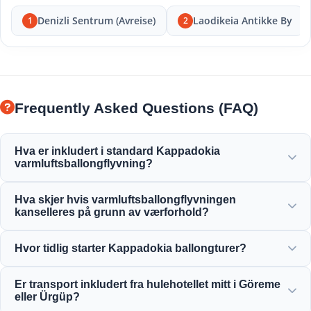
Denizli Sentrum (Avreise)
Laodikeia Antikke By
1
2
Frequently Asked Questions (FAQ)
Hva er inkludert i standard Kappadokia
varmluftsballongflyvning?
Standardflyvningen inkluderer hotelltransporter, lett
Hva skjer hvis varmluftsballongflyvningen
frokost før flyvningen, 1 times ballongflyvning over
kanselleres på grunn av værforhold?
eventyrskorsteinene, champagnetoast-feiring og et
personlig flysertifikat.
Sikkerhet er vår absolutte prioritet. Hvis flyvninger
Hvor tidlig starter Kappadokia ballongturer?
kanselleres på grunn av vind eller værforhold, vil du få full
refusjon eller gratis ombooking til neste passende dag.
Ballongturer starter veldig tidlig om morgenen, vanligvis
Er transport inkludert fra hulehotellet mitt i Göreme
før daggry (mellom 4:30 og 5:30 avhengig av sesongen),
eller Ürgüp?
for å fange den vakre soloppgangen fra luften.