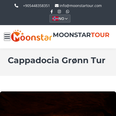
+905448358351
info@moonstartour.com
NO
MOONSTAR
TOUR
Cappadocia Grønn Tur