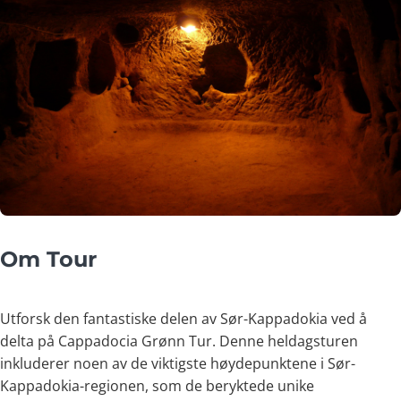
Om Tour
Utforsk den fantastiske delen av Sør-Kappadokia ved å
delta på Cappadocia Grønn Tur. Denne heldagsturen
inkluderer noen av de viktigste høydepunktene i Sør-
Kappadokia-regionen, som de beryktede unike