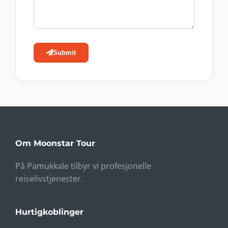
Submit
Om Moonstar Tour
På Pamukkale tilbyr vi profesjonelle
reiselivstjenester.
Hurtigkoblinger