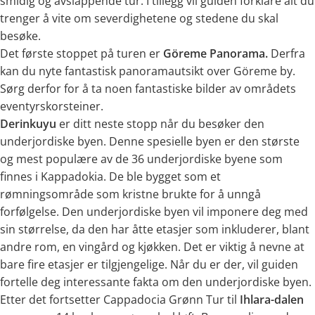
smidig og avslappende tur. I tillegg vil guiden forklare alt du
trenger å vite om severdighetene og stedene du skal
besøke.
Det første stoppet på turen er
Göreme Panorama.
Derfra
kan du nyte fantastisk panoramautsikt over Göreme by.
Sørg derfor for å ta noen fantastiske bilder av områdets
eventyrskorsteiner.
Derinkuyu
er ditt neste stopp når du besøker den
underjordiske byen. Denne spesielle byen er den største
og mest populære av de 36 underjordiske byene som
finnes i Kappadokia. De ble bygget som et
rømningsområde som kristne brukte for å unngå
forfølgelse. Den underjordiske byen vil imponere deg med
sin størrelse, da den har åtte etasjer som inkluderer, blant
andre rom, en vingård og kjøkken. Det er viktig å nevne at
bare fire etasjer er tilgjengelige. Når du er der, vil guiden
fortelle deg interessante fakta om den underjordiske byen.
Etter det fortsetter Cappadocia Grønn Tur til
Ihlara-dalen