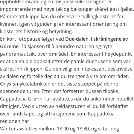
oppholdsområde og en misjonsskole. Designet er
imponerende med høye tak og balkonger skåret inn i fjellet.
På motsatt klippe kan du observere tvillingklosteret for
kvinner. Igjen vil guiden gi en interessant orientering om
klosterets historie og betydning.
En kort fotopause følger ved
Due-dalen, i skråningene av
Göreme
. Ta sjansen til å beundre naturen og nyte
panoramautsikt over området. En interessant høydepunkt
er at dalen ble oppkalt etter de gamle duehusene som var
skåret inn i klippen. Guiden vil gi en interessant beskrivelse
av dalen og fortelle deg alt du trenger å vite om området.
Onyx-smykkefabrikken er det siste stoppet på denne
spennende turen. Etter det fortsetter bussen tilbake.
Cappadocia Grønn Tur avsluttes når du ankommer hotellet
ditt igjen. Ved slutten av heldagsturen vil du bli forbløffet
over landskapet og attraksjonene som Kappadokia-
regionen har.
Vår tur avsluttes mellom 18:00 og 18:30, og vi tar deg