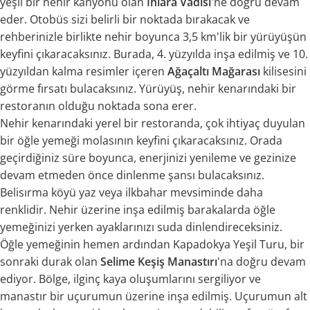
yeşil bir nehir kanyonu olan
Ihlara Vadisi
'ne doğru devam
eder. Otobüs sizi belirli bir noktada bırakacak ve
rehberinizle birlikte nehir boyunca 3,5 km'lik bir yürüyüşün
keyfini çıkaracaksınız. Burada, 4. yüzyılda inşa edilmiş ve 10.
yüzyıldan kalma resimler içeren
Ağaçaltı Mağarası
kilisesini
görme fırsatı bulacaksınız. Yürüyüş, nehir kenarındaki bir
restoranın olduğu noktada sona erer.
Nehir kenarındaki yerel bir restoranda, çok ihtiyaç duyulan
bir öğle yemeği molasının keyfini çıkaracaksınız. Orada
geçirdiğiniz süre boyunca, enerjinizi yenileme ve gezinize
devam etmeden önce dinlenme şansı bulacaksınız.
Belisırma köyü yaz veya ilkbahar mevsiminde daha
renklidir. Nehir üzerine inşa edilmiş barakalarda öğle
yemeğinizi yerken ayaklarınızı suda dinlendireceksiniz.
Öğle yemeğinin hemen ardından Kapadokya Yeşil Turu, bir
sonraki durak olan
Selime Keşiş Manastırı
'na doğru devam
ediyor. Bölge, ilginç kaya oluşumlarını sergiliyor ve
manastır bir uçurumun üzerine inşa edilmiş. Uçurumun alt