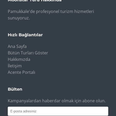
Pamukkale'de profesyonel turizm hizmetleri
sunuyoruz.
Hızlı Bağlantılar
Ana Sayfa
Bütün Turları Göster
Hakkımızda
İletişim
Acente Portalı
Bülten
Kampanyalardan haberdar olmak için abone olun.