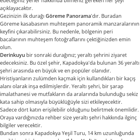
edeceğiniz yerler hakkında bilmeniz gereken her şeyi
açıklayacaktır.
Gezinizin ilk durağı
Göreme Panorama
'dır. Buradan
Göreme kasabasının muhteşem panoramik manzaralarının
keyfini çıkarabilirsiniz. Bu nedenle, bölgenin peri
bacalarının muhteşem fotoğraflarını çektiğinizden emin
olun.
Derinkuyu
bir sonraki durağınız; yeraltı şehrini ziyaret
edeceksiniz. Bu özel şehir, Kapadokya'da bulunan 36 yeraltı
şehri arasında en büyük ve en popüler olanıdır.
Hristiyanların zulümden kaçmak için kullandıkları bir kaçış
alanı olarak inşa edilmişlerdir. Yeraltı şehri, bir şarap
imalathanesi ve mutfakların da aralarında bulunduğu sekiz
kata sahip olmasıyla büyüklüğüyle sizi etkileyecektir.
Sadece dört katın erişilebilir olduğunu belirtmek önemlidir.
Oraya vardığınızda rehber size yeraltı şehri hakkında ilginç
bilgiler verecektir.
Bundan sonra Kapadokya Yeşil Turu, 14 km uzunluğunda