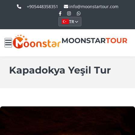
+905448358351
info@moonstartour.com
TR
MOONSTAR
TOUR
Kapadokya Yeşil Tur