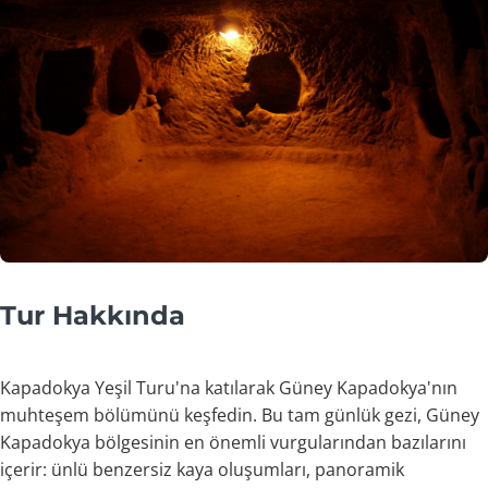
Tur Hakkında
Kapadokya Yeşil Turu'na katılarak Güney Kapadokya'nın
muhteşem bölümünü keşfedin. Bu tam günlük gezi, Güney
Kapadokya bölgesinin en önemli vurgularından bazılarını
içerir: ünlü benzersiz kaya oluşumları, panoramik