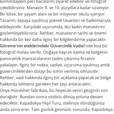
kısmındayken peri bacalarını ziyaret edebilir ve fotoğraf
çekebilirsiniz. Manastır 8. ve 10. yüzyıllara kadar uzanıyor.
Bir kilise, bir yaşam alanı ve bir misyoner okulu içeriyor.
Tasarım, kayaya oyulmuş yüksek tavanları ve balkonlarıyla
etkileyicidir. Karşıdaki uçurumda, ikiz kadın manastırını
gözlemleyebilirsiniz. Rehber, manastırın tarihi ve önemi
hakkında bir kez daha ilginç bir bilgilendirme yapacaktır.
Göreme'nin eteklerindeki Güvercinlik Vadisi
'nde kısa bir
fotoğraf molası verilir. Doğaya hayran kalma ve bölgenin
panoramik manzaralarının tadını çıkarma fırsatını
yakalayın. İlginç bir nokta, vadiye, uçuruma oyulmuş antik
güvercinliklerden dolayı bu ismin verilmiş olmasıdır.
Rehber, vadi hakkında ilginç bir açıklama yapacak ve bölge
hakkında bilmeniz gereken her şeyi anlatacaktır.
Onyx mücevher fabrikası, bu heyecan verici gezginin son
durağıdır. Bundan sonra otobüs dönüş yoluna devam
edecektir. Kapadokya Yeşil Turu, otelinize döndüğünüz
anda sona erer. Tam günlük gezinizin sonunda, Kapadokya