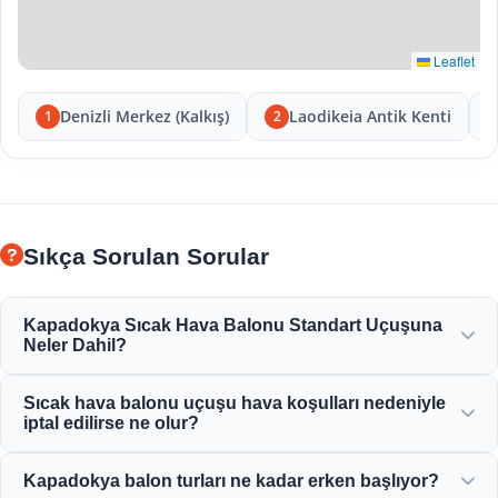
Leaflet
Denizli Merkez (Kalkış)
Laodikeia Antik Kenti
1
2
Sıkça Sorulan Sorular
Kapadokya Sıcak Hava Balonu Standart Uçuşuna
Neler Dahil?
Standart uçuşa otel transferleri, uçuş öncesi hafif kahvaltı,
Sıcak hava balonu uçuşu hava koşulları nedeniyle
peribacaları üzerinde 1 saatlik balon uçuşu, şampanyalı
iptal edilirse ne olur?
tost kutlaması ve kişiye özel uçuş sertifikası dahildir.
Güvenlik mutlak önceliğimizdir. Uçuşların rüzgar veya
Kapadokya balon turları ne kadar erken başlıyor?
hava koşulları nedeniyle iptal edilmesi durumunda, tam