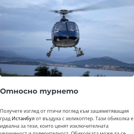
Относно турнето
Получете изглед от птичи поглед към зашеметяващия
град
Истанбул
от въздуха с хеликоптер. Тази обиколка е
идеална за тези, които ценят изключителната
уединеност и поверителност. Обиколката може да се