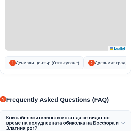
Leaflet
Денизли център (Отпътуване)
Древният град Л
1
2
Frequently Asked Questions (FAQ)
Кои забележителности могат да се видят по
време на полудневната обиколка на Босфора и
Златния рог?