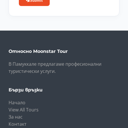
Submit
Относно Moonstar Tour
В Памуккале предлагаме професионални
туристически услуги.
Бързи връзки
Начало
View All Tours
За нас
Контакт