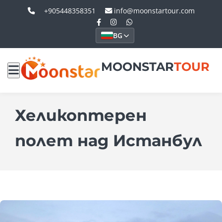
+905448358351
info@moonstartour.com
BG
MOONSTAR
TOUR
Хеликоптерен
полет над Истанбул