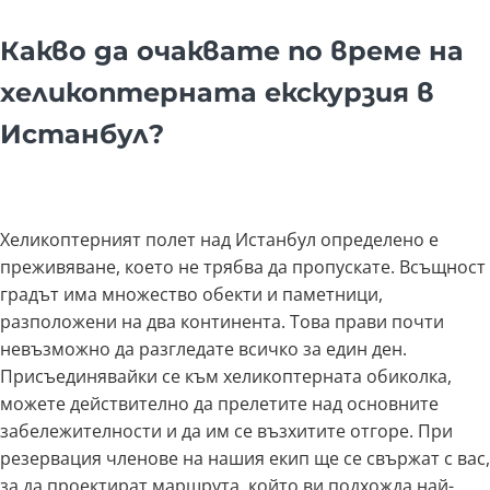
Какво да очаквате по време на
хеликоптерната екскурзия в
Истанбул?
Хеликоптерният полет над Истанбул определено е
преживяване, което не трябва да пропускате. Всъщност
градът има множество обекти и паметници,
разположени на два континента. Това прави почти
невъзможно да разгледате всичко за един ден.
Присъединявайки се към хеликоптерната обиколка,
можете действително да прелетите над основните
забележителности и да им се възхитите отгоре. При
резервация членове на нашия екип ще се свържат с вас,
за да проектират маршрута, който ви подхожда най-