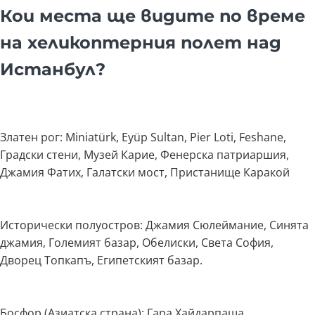
Кои места ще видите по време
на хеликоптерния полет над
Истанбул?
Златен рог: Miniatürk, Eyüp Sultan, Pier Loti, Feshane,
Градски стени, Музей Карие, Фенерска патриаршия,
Джамия Фатих, Галатски мост, Пристанище Каракой
Исторически полуостров: Джамия Сюлеймание, Синята
джамия, Големият базар, Обелиски, Света София,
Дворец Топкапъ, Египетският базар.
Босфор (Азиатска страна): Гара Хайдарпаша,