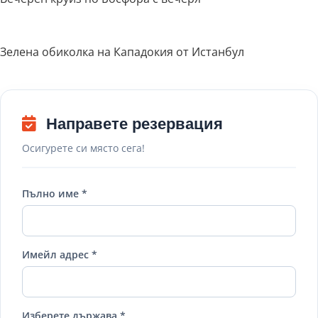
Зелена обиколка на Кападокия от Истанбул
Направете резервация
Осигурете си място сега!
Пълно име *
Имейл адрес *
Изберете държава *