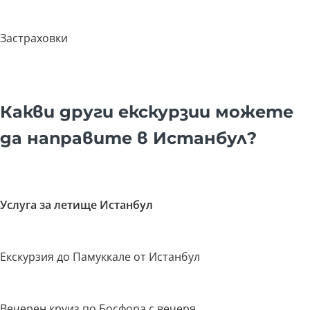
Застраховки
Какви други екскурзии можете
да направите в Истанбул?
Услуга за летище Истанбул
Екскурзия до Памуккале от Истанбул
Вечерен круиз по Босфора с вечеря