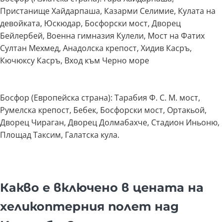
Пристанище Хайдарпаша, Казарми Селимие, Кулата на
девойката, Юскюдар, Босфорски мост, Дворец
Бейлербей, Военна гимназия Кулели, Мост на Фатих
Султан Мехмед, Анадолска крепост, Хидив Касръ,
Кючюксу Касръ, Вход към Черно море
Босфор (Европейска страна): Тарабия Ф. С. М. мост,
Румелска крепост, Бебек, Босфорски мост, Ортакьой,
Дворец Чираган, Дворец Долмабахче, Стадион Иньоню,
Площад Таксим, Галатска кула.
Какво е включено в цената на
хеликоптерния полет над