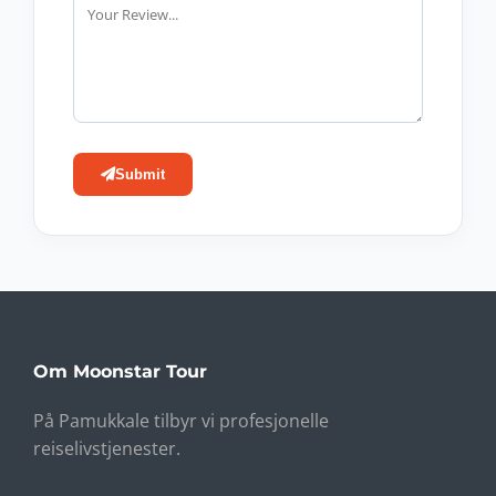
Submit
Om Moonstar Tour
På Pamukkale tilbyr vi profesjonelle
reiselivstjenester.