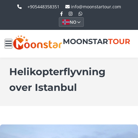
+905448358351
info@moonstartour.com
NO
MOONSTAR
TOUR
Helikopterflyvning
over Istanbul