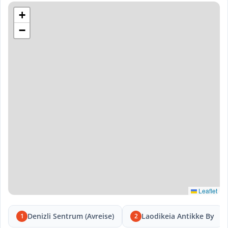
+
−
Leaflet
Denizli Sentrum (Avreise)
Laodikeia Antikke By
1
2