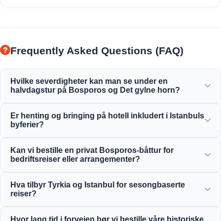
Frequently Asked Questions (FAQ)
Hvilke severdigheter kan man se under en
halvdagstur på Bosporos og Det gylne horn?
Du vil nyte den fantastiske utsikten over Det gylne horn,
Er henting og bringing på hotell inkludert i Istanbuls
Bosporos-broen, Dolmabahçe-palasset, Ortaköy-moskeen,
byferier?
Rumeli-festningen og elegante osmanske herskapshus.
Ja, vi tilbyr praktisk henting og bringing fra sentralt
Kan vi bestille en privat Bosporos-båttur for
beliggende hotell i områder som Sultanahmet, Taksim og
bedriftsreiser eller arrangementer?
omegn.
Ja! Moonstar Tour spesialiserer seg på bedriftsreisestyring
Hva tilbyr Tyrkia og Istanbul for sesongbaserte
og tilbyr skreddersydd yachtutleie, bedriftsarrangementer
reiser?
og private Bosporos-middagskryssinger.
Istanbul tilbyr fantastiske attraksjoner året rundt, fra
Hvor lang tid i forveien bør vi bestille våre historiske