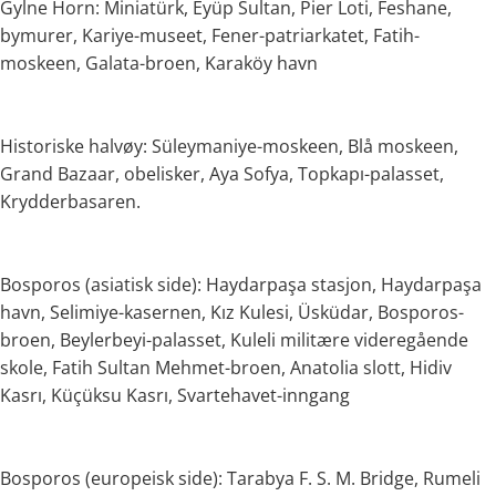
Gylne Horn: Miniatürk, Eyüp Sultan, Pier Loti, Feshane,
bymurer, Kariye-museet, Fener-patriarkatet, Fatih-
moskeen, Galata-broen, Karaköy havn
Historiske halvøy: Süleymaniye-moskeen, Blå moskeen,
Grand Bazaar, obelisker, Aya Sofya, Topkapı-palasset,
Krydderbasaren.
Bosporos (asiatisk side): Haydarpaşa stasjon, Haydarpaşa
havn, Selimiye-kasernen, Kız Kulesi, Üsküdar, Bosporos-
broen, Beylerbeyi-palasset, Kuleli militære videregående
skole, Fatih Sultan Mehmet-broen, Anatolia slott, Hidiv
Kasrı, Küçüksu Kasrı, Svartehavet-inngang
Bosporos (europeisk side): Tarabya F. S. M. Bridge, Rumeli