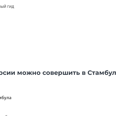
ый гид
рсии можно совершить в Стамбу
мбула