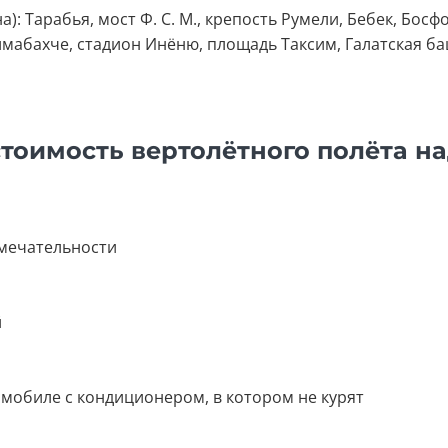
): Тарабья, мост Ф. С. М., крепость Румели, Бебек, Босф
мабахче, стадион Инёню, площадь Таксим, Галатская ба
стоимость вертолётного полёта н
мечательности
й
мобиле с кондиционером, в котором не курят