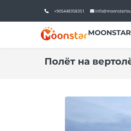
+905448358351
info@moonstarto
MOONSTAR
Полёт на вертол