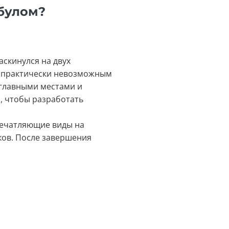
мбулом?
аскинулся на двух
т практически невозможным
 главными местами и
, чтобы разработать
печатляющие виды на
мков. После завершения