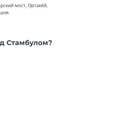
орский мост, Ортакёй,
шня.
ад Стамбулом?