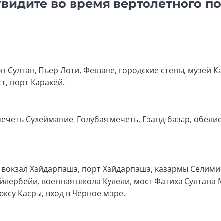
увидите во время вертолётного п
п Султан, Пьер Лоти, Фешане, городские стены, музей К
т, порт Каракёй.
ечеть Сулеймание, Голубая мечеть, Гранд-базар, обелис
: вокзал Хайдарпаша, порт Хайдарпаша, казармы Селими
йлербейи, военная школа Кулели, мост Фатиха Султана 
юксу Касры, вход в Чёрное море.