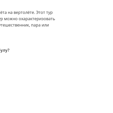
та на вертолёте. Этот тур
Тур можно охарактеризовать
утешественник, пара или
булу?