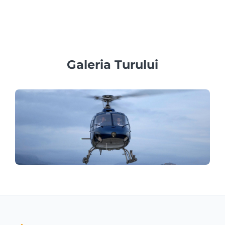
înainte în sezonul de vârf pentru a garanta disponibilitatea
la atracții turistice populare precum Sfânta Sofia și Palatul
Topkapı.
Galeria Turului