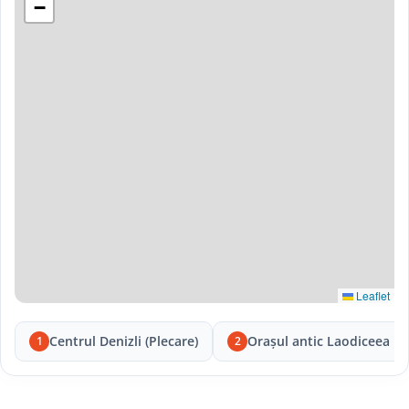
−
Leaflet
Centrul Denizli (Plecare)
Orașul antic Laodiceea
1
2