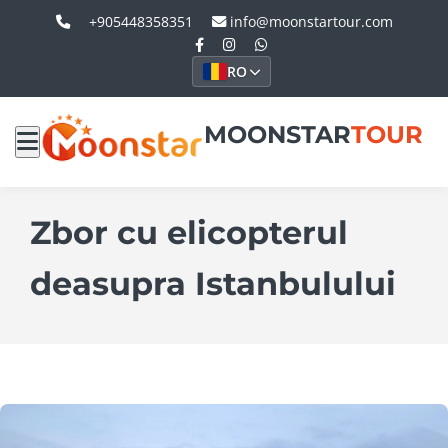
+905448358351
info@moonstartour.com
RO
MOONSTAR
TOUR
Zbor cu elicopterul
deasupra Istanbulului