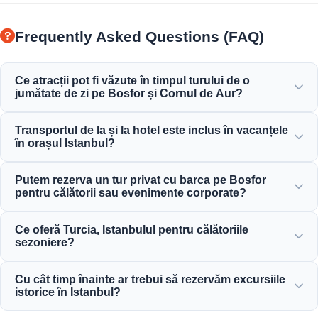
Frequently Asked Questions (FAQ)
Ce atracții pot fi văzute în timpul turului de o
jumătate de zi pe Bosfor și Cornul de Aur?
Vă veți bucura de o priveliște minunată asupra Cornului de
Transportul de la și la hotel este inclus în vacanțele
Aur, Podului Bosfor, Palatului Dolmabahçe, Moscheii
în orașul Istanbul?
Ortaköy, Castelului Rumeli și a elegantelor conace
otomane.
Da, oferim servicii convenabile de preluare și returnare de
Putem rezerva un tur privat cu barca pe Bosfor
la hotelurile situate central în zonele Sultanahmet, Taksim
pentru călătorii sau evenimente corporate?
și împrejurimi.
Da! Moonstar Tour este specializată în managementul
Ce oferă Turcia, Istanbulul pentru călătoriile
călătoriilor corporate, oferind închirieri de iahturi
sezoniere?
personalizate, evenimente corporate și cine private pe
Bosfor.
Istanbulul oferă atracții spectaculoase pe tot parcursul
Cu cât timp înainte ar trebui să rezervăm excursiile
anului, de la festivaluri de lalele primăvara și croaziere de
istorice în Istanbul?
vară, până la excursii istorice de iarnă și tururi
gastronomice bogate.
Vă recomandăm să rezervați cu cel puțin 3 până la 7 zile