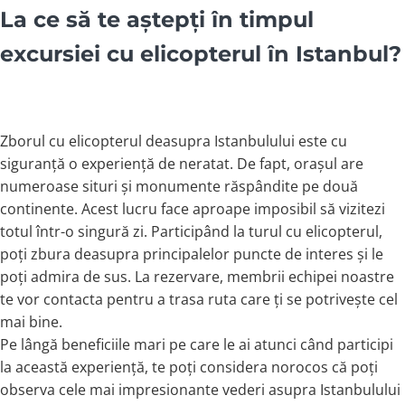
La ce să te aștepți în timpul
excursiei cu elicopterul în Istanbul?
Zborul cu elicopterul deasupra Istanbulului este cu
siguranță o experiență de neratat. De fapt, orașul are
numeroase situri și monumente răspândite pe două
continente. Acest lucru face aproape imposibil să vizitezi
totul într-o singură zi. Participând la turul cu elicopterul,
poți zbura deasupra principalelor puncte de interes și le
poți admira de sus. La rezervare, membrii echipei noastre
te vor contacta pentru a trasa ruta care ți se potrivește cel
mai bine.
Pe lângă beneficiile mari pe care le ai atunci când participi
la această experiență, te poți considera norocos că poți
observa cele mai impresionante vederi asupra Istanbulului