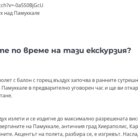
tch?v=-0a5S0BjGcU
ух над Памуккале
те по време на тази екскурзия?
полет с балон с горещ въздух започва в ранните сутрешн
в Памуккале в предварително уговорен час и ще ви отка
тане.
дух излети и се издигне до максимално разрешената вис
вертините на Памуккале, античния град Хиераполис, Кар
ите. Акцентът на полета, разбира се, е изгревът. Насла