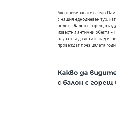
Ако пребивавате в село Пам
с нашия еднодневен тур, кат
полет с
Балон с горещ възд
известни антични обекта – Н
плувате и да летите над из
провеждат през цялата годи
Какво да видите
с балон с горещ