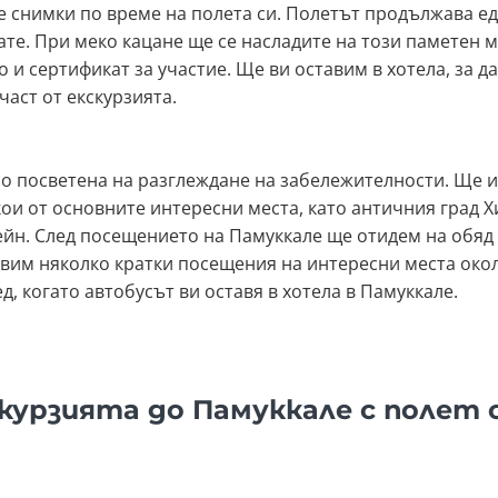
 снимки по време на полета си. Полетът продължава еди
ате. При меко кацане ще се насладите на този паметен м
и сертификат за участие. Ще ви оставим в хотела, за да 
част от екскурзията.
яло посветена на разглеждане на забележителности. Ще 
кои от основните интересни места, като античния град 
йн. След посещението на Памуккале ще отидем на обяд 
вим няколко кратки посещения на интересни места окол
, когато автобусът ви оставя в хотела в Памуккале.
скурзията до Памуккале с полет 