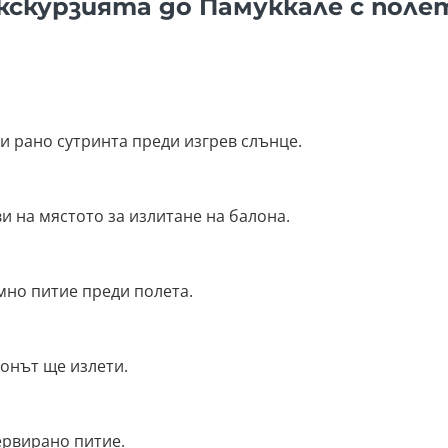
кскурзията до Памуккале с полет
ви рано сутринта преди изгрев слънце.
 на мястото за излитане на балона.
мно питие преди полета.
лонът ще излети.
ервирано питие.