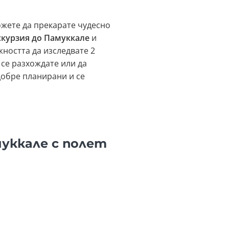
ожете да прекарате чудесно
скурзия до Памуккале
и
жността да изследвате 2
 се разхождате или да
добре планирани и се
муккале с полет