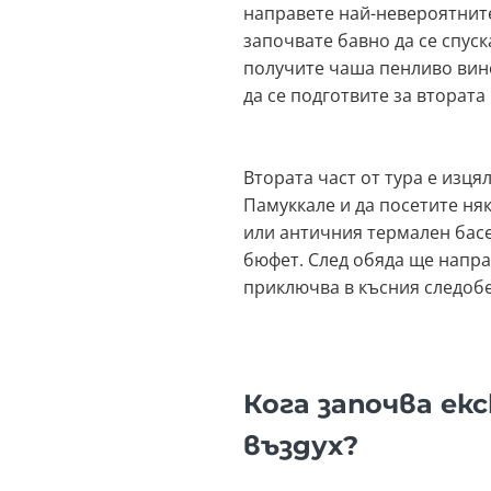
направете най-невероятните
започвате бавно да се спуск
получите чаша пенливо вино 
да се подготвите за втората 
Втората част от тура е изц
Памуккале и да посетите ня
или античния термален басе
бюфет. След обяда ще напра
приключва в късния следобед
Кога започва ек
въздух?