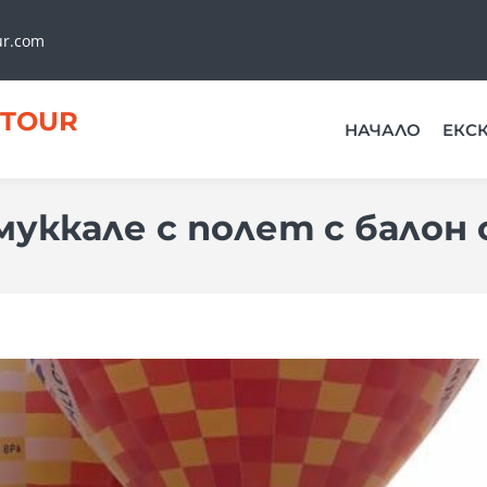
ur.com
TOUR
НАЧАЛО
ЕКС
муккале с полет с балон 