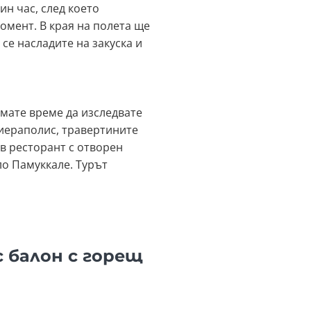
н час, след което
омент. В края на полета ще
се насладите на закуска и
имате време да изследвате
Хиераполис, травертините
в ресторант с отворен
о Памуккале. Турът
с балон с горещ