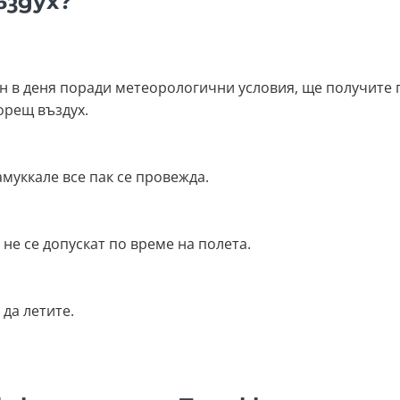
ъздух?
н в деня поради метеорологични условия, ще получите
горещ въздух.
муккале все пак се провежда.
не се допускат по време на полета.
 да летите.