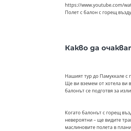
https://www.youtube.com/wa
Полет с балон с горещ възд
Какво да очаква
Нашият тур до Памуккале с 
Ще ви вземем от хотела ви 
балонът се подготвя за изли
Когато балонът с горещ въз
невероятни – ще видите тра
маслиновите полета в планин