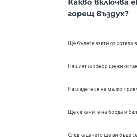
Какво включва е
горещ въздух?
Ще бъдете взети от хотела 
Нашият шофьор ще ви остави
Насладете се на малко прие
Ще се качите на борда и ба
След кацането ще ви бъде с