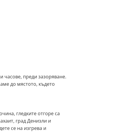
и часове, преди зазоряване.
раме до мястото, където
очина, гледките отгоре са
ахаит, град Денизли и
дете се на изгрева и