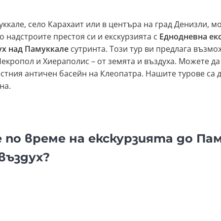
уккале, село Карахаит или в центъра на град Денизли, м
о надстроите престоя си и екскурзията с
Еднодневна ек
ух над Памуккале
сутринта. Този тур ви предлага възмо
екропол и Хиераполис – от земята и въздуха. Можете да
вестния античен басейн на Клеопатра. Нашите турове са 
на.
 по време на екскурзията до Па
 въздух?