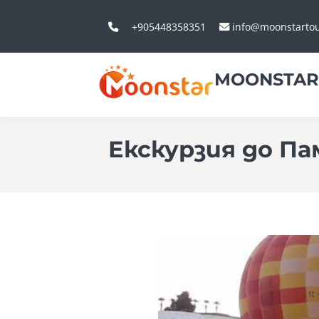
+905448358351
info@moonstarto
MOONSTAR
Екскурзия до Па