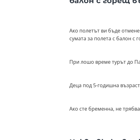
балон с горещ в
Ако полетът ви бъде отмене
сумата за полета с балон с 
При лошо време турът до Па
Деца под 5-годишна възраст 
Ако сте бременна, не трябва