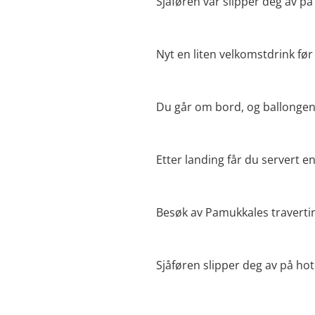
Sjåføren vår slipper deg av p
Nyt en liten velkomstdrink før
Du går om bord, og ballongen 
Etter landing får du servert en
Besøk av Pamukkales travertin
Sjåføren slipper deg av på hote