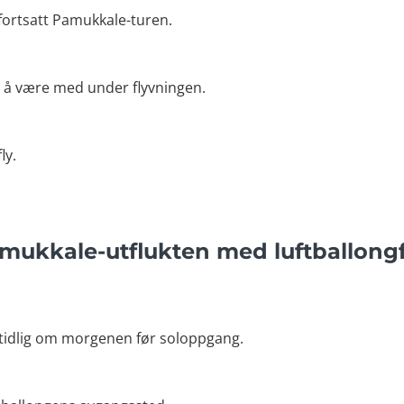
fortsatt Pamukkale-turen.
il å være med under flyvningen.
ly.
amukkale-utflukten med luftballong
t tidlig om morgenen før soloppgang.