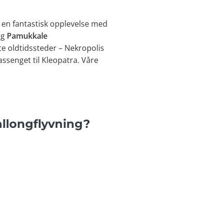
å en fantastisk opplevelse med
og
Pamukkale
e oldtidssteder – Nekropolis
assenget til Kleopatra. Våre
llongflyvning?