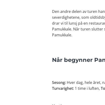
Den andre delen av turen hand
severdighetene, som oldtidsby
drar vi til lunsj på en restaur
Pamukkale. Når turen slutter s
Pamukkale.
Når begynner Pam
Sesong:
Hver dag, hele året, nå
Turvarighet:
1 time i luften,
To