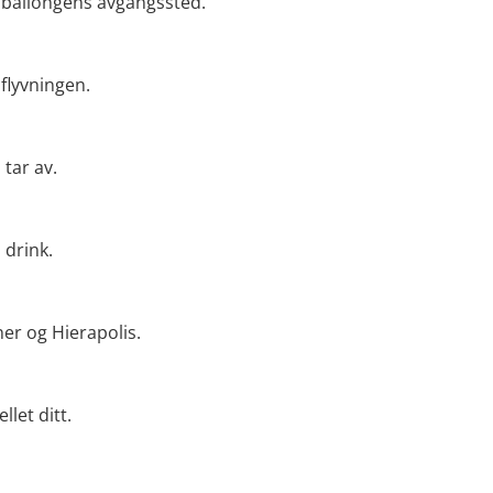
å ballongens avgangssted.
 flyvningen.
tar av.
 drink.
er og Hierapolis.
llet ditt.