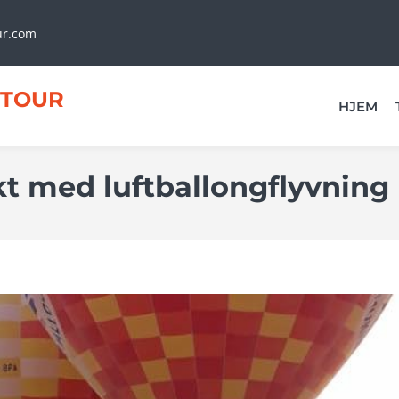
ur.com
TOUR
HJEM
t med luftballongflyvning