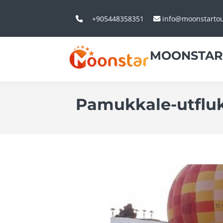
+905448358351
info@moonstarto
MOONSTAR
Pamukkale-utfluk