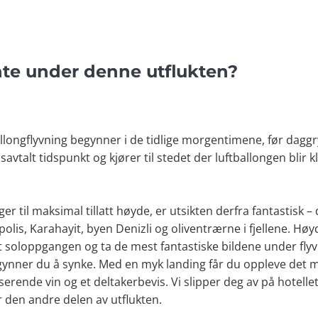
nte under denne utflukten?
longflyvning begynner i de tidlige morgentimene, før daggry.
avtalt tidspunkt og kjører til stedet der luftballongen blir k
ger til maksimal tillatt høyde, er utsikten derfra fantastisk 
polis, Karahayit, byen Denizli og oliventrærne i fjellene. H
t soloppgangen og ta de mest fantastiske bildene under flyv
gynner du å synke. Med en myk landing får du oppleve det m
erende vin og et deltakerbevis. Vi slipper deg av på hotellet 
r den andre delen av utflukten.