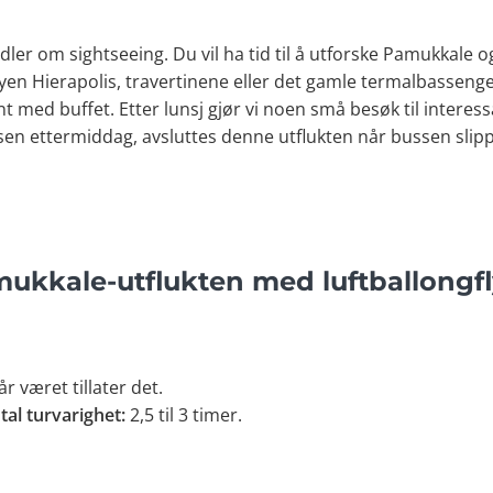
ler om sightseeing. Du vil ha tid til å utforske Pamukkale o
en Hierapolis, travertinene eller det gamle termalbasseng
ant med buffet. Etter lunsj gjør vi noen små besøk til intere
en ettermiddag, avsluttes denne utflukten når bussen slipper
ukkale-utflukten med luftballongf
r været tillater det.
tal turvarighet:
2,5 til 3 timer.