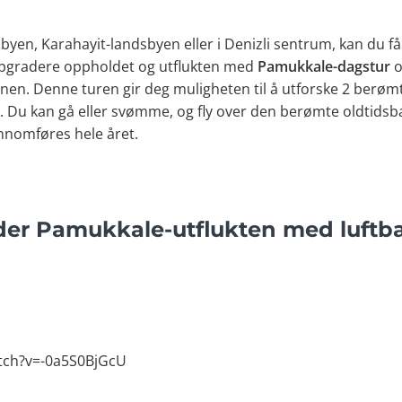
byen, Karahayit-landsbyen eller i Denizli sentrum, kan du f
ppgradere oppholdet og utflukten med
Pamukkale-dagstur
n. Denne turen gir deg muligheten til å utforske 2 berømt
ft. Du kan gå eller svømme, og fly over den berømte oldtidsb
ennomføres hele året.
der Pamukkale-utflukten med luftba
tch?v=-0a5S0BjGcU