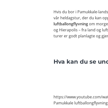
Hvis du bor i Pamukkale-lands
vår heldagstur, der du kan o
luftballongflyvning
om morgene
og Hierapolis – fra land og lu
turer er godt planlagte og gj
Hva kan du se un
https://www.youtube.com/wa
Pamukkale luftballongflyvning