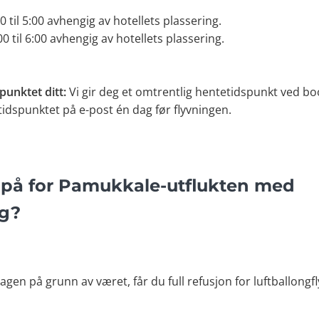
0 til 5:00 avhengig av hotellets plassering.
0 til 6:00 avhengig av hotellets plassering.
punktet ditt:
Vi gir deg et omtrentlig hentetidspunkt ved bo
idspunktet på e-post én dag før flyvningen.
 på for Pamukkale-utflukten med
ng?
dagen på grunn av været, får du full refusjon for luftballongf