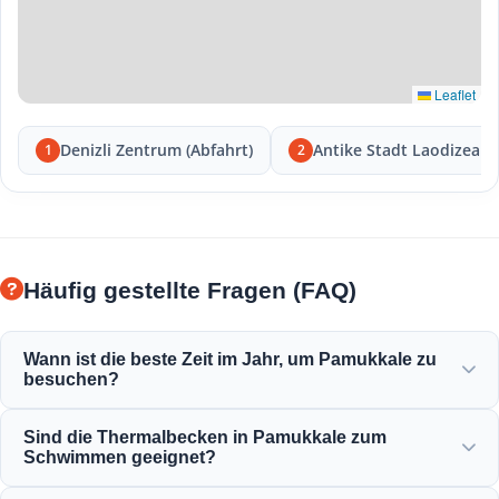
Leaflet
Denizli Zentrum (Abfahrt)
Antike Stadt Laodizea
1
2
Häufig gestellte Fragen (FAQ)
Wann ist die beste Zeit im Jahr, um Pamukkale zu
besuchen?
Pamukkale ist das ganze Jahr über schön, aber der
Sind die Thermalbecken in Pamukkale zum
Frühling (April-Juni) und der Herbst (September-November)
Schwimmen geeignet?
bieten das angenehmste Wetter, um die weißen Terrassen
und die antiken Ruinen von Hierapolis zu erkunden.
Ja! Das Thermalwasser in den Travertinterrassen und der