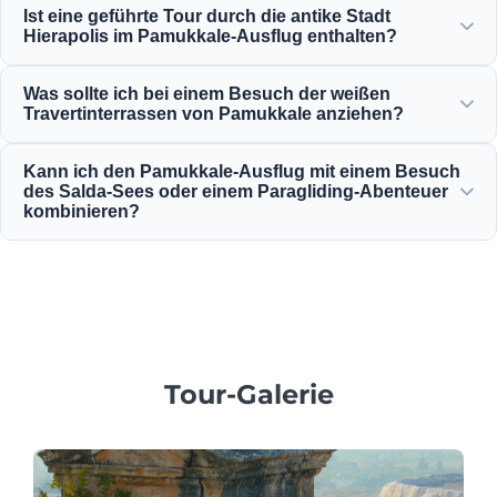
Ist eine geführte Tour durch die antike Stadt
Antike Pool der Kleopatra sind reich an Mineralien und
Hierapolis im Pamukkale-Ausflug enthalten?
werden auf einer perfekten, warmen und entspannenden
Temperatur zum Schwimmen gehalten.
Ja, alle unsere Pamukkale-Ausflüge beinhalten eine
Was sollte ich bei einem Besuch der weißen
professionell geführte Tour durch Hierapolis, einschließlich
Travertinterrassen von Pamukkale anziehen?
des antiken Theaters, der Nekropole und der historischen
Ruinen.
Zum Schutz des empfindlichen Kalksteins müssen Sie auf
Kann ich den Pamukkale-Ausflug mit einem Besuch
den weißen Travertinterrassen barfuß laufen. Tragen Sie
des Salda-Sees oder einem Paragliding-Abenteuer
bequeme Wanderschuhe für den Besuch von Hierapolis
kombinieren?
und bringen Sie Badekleidung, ein Handtuch und
Absolut! Moonstar Tour bietet hervorragende
Sonnencreme mit.
Kombinationspakete, die den Pamukkale-Ausflug und
Besuche des Salda-Sees mit Tandem-Paragliding-Flügen
beinhalten, und das alles zu einem budgetfreundlichen
Preis.
Tour-Galerie