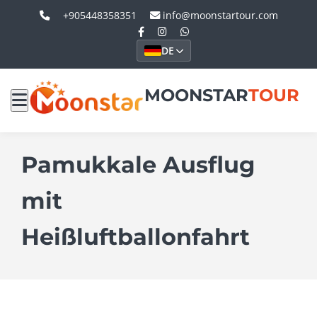
+905448358351
info@moonstartour.com
DE
MOONSTAR
TOUR
Pamukkale Ausflug
mit
Heißluftballonfahrt