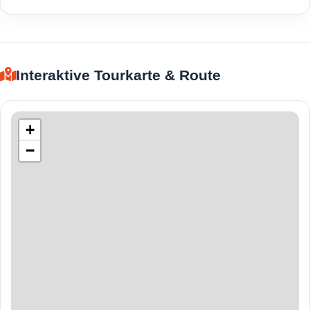
Interaktive Tourkarte & Route
+
−