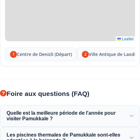
Leaflet
Centre de Denizli (Départ)
Ville Antique de Laodic
1
2
Foire aux questions (FAQ)
Quelle est la meilleure période de l'année pour
visiter Pamukkale ?
Pamukkale est magnifique toute l'année, mais le
Les piscines thermales de Pamukkale sont-elles
printemps (avril-juin) et l'automne (septembre-novembre)