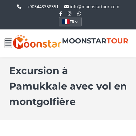
+905448358351
info@moonstartour.com
FR
MOONSTAR
TOUR
Excursion à
Pamukkale avec vol en
montgolfière