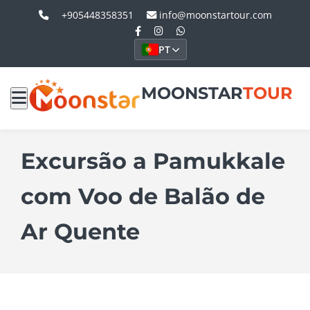
+905448358351
info@moonstartour.com
PT
MOONSTAR
TOUR
Excursão a Pamukkale
com Voo de Balão de
Ar Quente