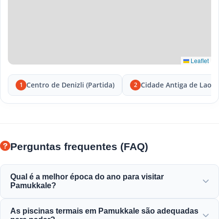
Leaflet
Centro de Denizli (Partida)
Cidade Antiga de Laodi
1
2
Perguntas frequentes (FAQ)
Qual é a melhor época do ano para visitar
Pamukkale?
Pamukkale é linda durante todo o ano, mas a primavera
As piscinas termais em Pamukkale são adequadas
(abril a junho) e o outono (setembro a novembro)