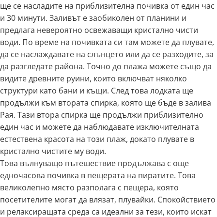
ще се насладите на приблизителна почивка от един час
и 30 минути. Заливът е заобиколен от планини и
предлага невероятно освежаващи кристално чисти
води. По време на почивката си там можете да плувате,
да се наслаждавате на слънцето или да се разходите, за
да разгледате района. Точно до плажа можете също да
видите древните руини, които включват няколко
структури като бани и къщи. След това лодката ще
продължи към втората спирка, която ще бъде в залива
Рая. Тази втора спирка ще продължи приблизително
един час и можете да наблюдавате изключителната
естествена красота на този плаж, докато плувате в
кристално чистите му води.
Това вълнуващо пътешествие продължава с още
едночасова почивка в пещерата на пиратите. Това
великолепно място разполага с пещера, която
посетителите могат да влязат, плувайки. Спокойствието
и релаксиращата среда са идеални за тези, които искат