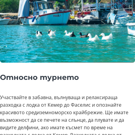
Относно турнето
Участвайте в забавна, вълнуваща и релаксираща
разходка с лодка от Кемер до Фаселис и опознайте
красивото средиземноморско крайбрежие. Ще имате
възможност да се печете на слънце, да плувате и да
видите делфини, ако имате късмет по време на
разходката с лодка от Кемер. Разходката с лодка от