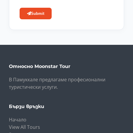
Submit
Относно Moonstar Tour
В Памуккале предлагаме професионални
туристически услуги.
Бързи връзки
Начало
View All Tours