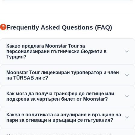
Frequently Asked Questions (FAQ)
Какво предлага Moonstar Tour за
персонализирани пътнически бюджети в
Турция?
Moonstar Tour предлага широка гама от
Moonstar Tour лицензиран туроператор и член
персонализирани услуги за корпоративни пътувания,
на TÜRSAB ли е?
бизнес и развлечения, като осигурява опции,
подходящи за всеки бюджет и с добро съотношение
Да, Moonstar Tour е напълно лицензирана агенция за
Как мога да получа трансфер до летище или
цена-качество.
пътувания от клас А и горд член на TÜRSAB
подкрепа за чартърен билет от Moonstar?
(Асоциация на турските туристически агенции), което
гарантира максимална надеждност.
Можете да направите резервации за трансфер до
Каква е политиката за анулиране и връщане на
летище, автобусни билети и чартърни полети
пари за отиващи и връщащи се пътувания?
директно чрез нашия уебсайт или като се свържете с
нашия екип за поддръжка на клиенти 24/7.
Предлагаме щедри политики за анулиране за