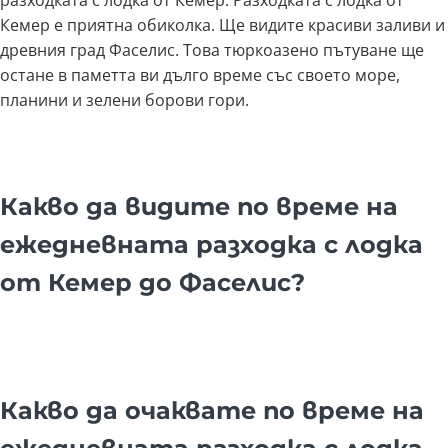
Кемер е приятна обиколка. Ще видите красиви заливи и
древния град Фаселис. Това тюркоазено пътуване ще
остане в паметта ви дълго време със своето море,
планини и зелени борови гори.
Какво да видите по време на
ежедневната разходка с лодка
от Кемер до Фаселис?
Какво да очаквате по време на