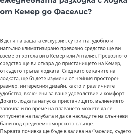
ежедневната разходка с лодка
от Кемер до Фаселис?
В деня на вашата екскурзия, сутринта, удобно и
напълно климатизирано превозно средство ще ви
вземе от хотела ви в Кемер или Анталия. Превозното
средство ще ви откара до пристанището на Кемер,
откъдето тръгва лодката. След като се качите на
лодката, ще бъдете изумени от нейния просторен
размер, интересния дизайн, както и различните
удобства, включени за ваше удоволствие и комфорт.
Докато лодката напуска пристанището, вълнението
започва и по време на плаването можете да се
отпуснете на палубата и да се насладите на слънчеви
бани под средиземноморското слънце.
Първата почивка ще бъде в залива на Фаселис, където