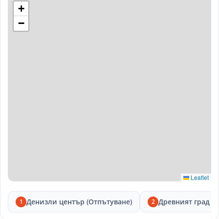
+
−
Leaflet
Денизли център (Отпътуване)
Древният град Л
1
2