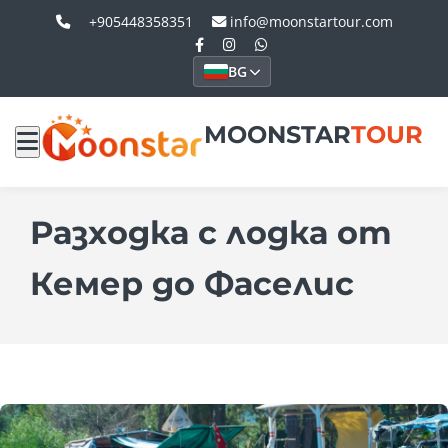
+905448358351
info@moonstartour.com
BG
MOONSTAR
TOUR
Разходка с лодка от
Кемер до Фаселис