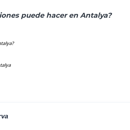
iones puede hacer en Antalya?
ntalya?
talya
rva