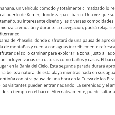
a mañana, un vehículo cómodo y totalmente climatizado lo r
ará al puerto de Kemer, donde zarpa el barco. Una vez que s
tamaño, su interesante diseño y las diversas comodidades i
omienza la emoción y durante la navegación, podrá relajarse 
diterráneo.
 bahía de Phaselis, donde disfrutará de una pausa de apro
a de montañas y cuenta con aguas increíblemente refrescan
sfrutar del sol o caminar para explorar la zona. Justo al lad
que incluyen varias estructuras como baños y casas. El barc
ugar en la Bahía del Cielo. Esta segunda parada durará ap
ia belleza natural de esta playa mientras nada en sus aguas
ntinúa con otra pausa de una hora en la Cueva de los Pirat
 los visitantes pueden entrar nadando. La serenidad y el am
 de su tiempo en el barco. Alternativamente, puede saltar a