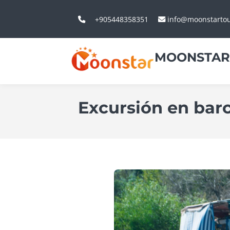
+905448358351
info@moonstarto
MOONSTAR
Excursión en bar