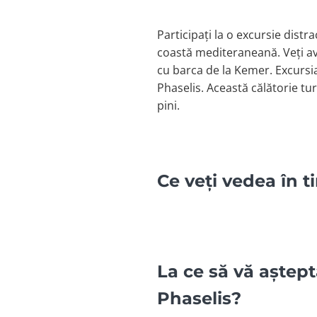
Participați la o excursie distr
coastă mediteraneană. Veți avea
cu barca de la Kemer. Excursia
Phaselis. Această călătorie tu
pini.
Ce veți vedea în t
La ce să vă aștept
Phaselis?