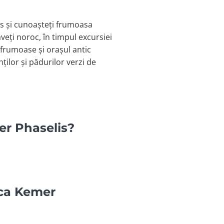
lis și cunoașteți frumoasa
aveți noroc, în timpul excursiei
 frumoase și orașul antic
ilor și pădurilor verzi de
er Phaselis?
arca Kemer