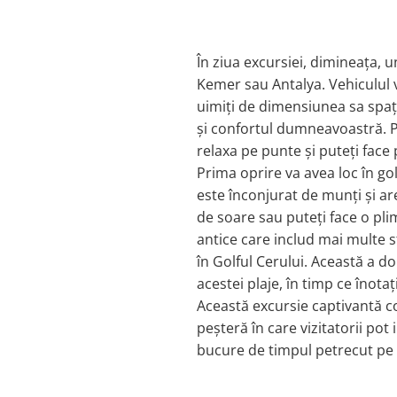
În ziua excursiei, dimineața, 
Kemer sau Antalya. Vehiculul v
uimiți de dimensiunea sa spați
și confortul dumneavoastră. Pe
relaxa pe punte și puteți face
Prima oprire va avea loc în go
este înconjurat de munți și are
de soare sau puteți face o pl
antice care includ mai multe st
în Golful Cerului. Această a 
acestei plaje, în timp ce înotați
Această excursie captivantă co
peșteră în care vizitatorii pot
bucure de timpul petrecut pe b