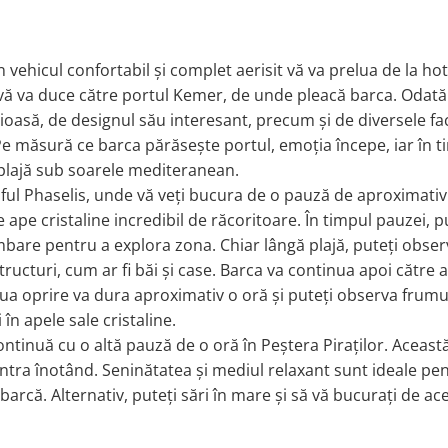
un vehicul confortabil și complet aerisit vă va prelua de la 
ă va duce către portul Kemer, de unde pleacă barca. Odată ce
oasă, de designul său interesant, precum și de diversele fac
 măsură ce barca părăsește portul, emoția începe, iar în tim
 plajă sub soarele mediteranean.
lful Phaselis, unde vă veți bucura de o pauză de aproximativ
 ape cristaline incredibil de răcoritoare. În timpul pauzei, p
imbare pentru a explora zona. Chiar lângă plajă, puteți obse
ructuri, cum ar fi băi și case. Barca va continua apoi către 
doua oprire va dura aproximativ o oră și puteți observa frum
 în apele sale cristaline.
ntinuă cu o altă pauză de o oră în Peștera Piraților. Aceast
 intra înotând. Seninătatea și mediul relaxant sunt ideale pe
arcă. Alternativ, puteți sări în mare și să vă bucurați de 