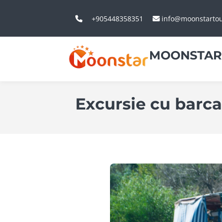
+905448358351
info@moonstarto
MOONSTAR
Excursie cu barc