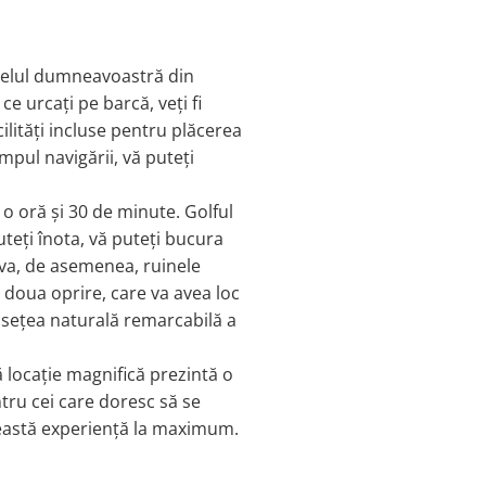
hotelul dumneavoastră din
 urcați pe barcă, veți fi
ilități incluse pentru plăcerea
pul navigării, vă puteți
 o oră și 30 de minute. Golful
uteți înota, vă puteți bucura
rva, de asemenea, ruinele
a doua oprire, care va avea loc
usețea naturală remarcabilă a
ă locație magnifică prezintă o
ntru cei care doresc să se
această experiență la maximum.