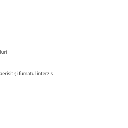
luri
erisit și fumatul interzis