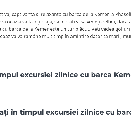
activă, captivantă și relaxantă cu barca de la Kemer la Phase
 ocazia să faceți plajă, să înotați și să vedeți delfini, dacă 
 cu barca de la Kemer este un tur plăcut. Veți vedea golfuri
rcoaz vă va rămâne mult timp în amintire datorită mării, munț
impul excursiei zilnice cu barca Kem
ați în timpul excursiei zilnice cu b