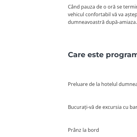
Când pauza de o oră se termin
vehicul confortabil vă va aște
dumneavoastră după-amiaza.
Care este program
Preluare de la hotelul dumnea
Bucurați-vă de excursia cu ba
Prânz la bord