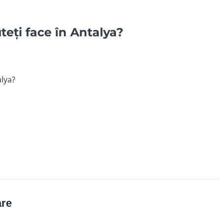
uteți face în Antalya?
alya?
are