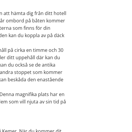
att hämta dig från ditt hotell
du går ombord på båten kommer
terna som finns för din
den kan du koppla av på däck
åll på cirka en timme och 30
der ditt uppehåll där kan du
 kan du också se de antika
det andra stoppet som kommer
u kan beskåda den enastående
 Denna magnifika plats har en
m som vill njuta av sin tid på
 i Kemer. När du kommer dit