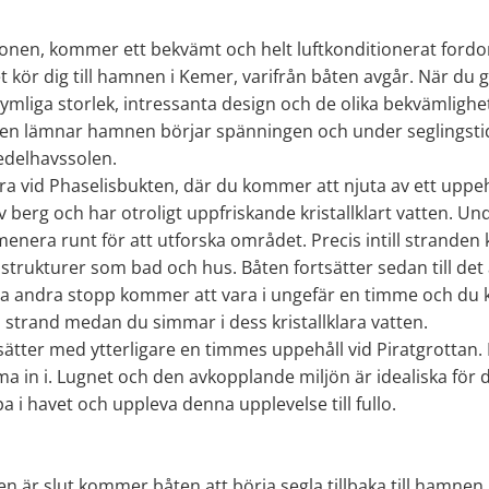
nen, kommer ett bekvämt och helt luftkonditionerat fordon 
et kör dig till hamnen i Kemer, varifrån båten avgår. När 
rymliga storlek, intressanta design och de olika bekvämlighe
ten lämnar hamnen börjar spänningen och under seglingsti
edelhavssolen.
a vid Phaselisbukten, där du kommer att njuta av ett uppeh
berg och har otroligt uppfriskande kristallklart vatten. Un
menera runt för att utforska området. Precis intill stranden
 strukturer som bad och hus. Båten fortsätter sedan till 
tta andra stopp kommer att vara i ungefär en timme och d
strand medan du simmar i dess kristallklara vatten.
ätter med ytterligare en timmes uppehåll vid Piratgrottan.
 in i. Lugnet och den avkopplande miljön är idealiska för de
a i havet och uppleva denna upplevelse till fullo.
 är slut kommer båten att börja segla tillbaka till hamnen