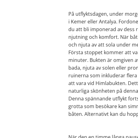
På utflyktsdagen, under morgo
i Kemer eller Antalya. Fordon
du att bli imponerad av dess 
njutning och komfort. När bå
och njuta av att sola under m
Första stoppet kommer att var
minuter. Bukten är omgiven av 
bada, njuta av solen eller pro
ruinerna som inkluderar flera
att vara vid Himlabukten. De
naturliga skönheten på denna 
Denna spännande utflykt forts
grotta som besökare kan simma
båten. Alternativt kan du hopp
När den en timme långa pausen