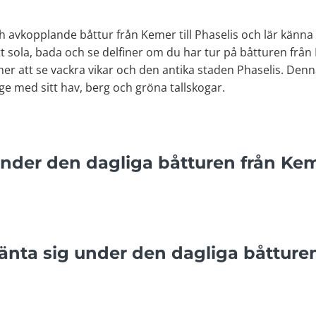
ch avkopplande båttur från Kemer till Phaselis och lär kän
t sola, bada och se delfiner om du har tur på båtturen frå
mer att se vackra vikar och den antika staden Phaselis. De
nge med sitt hav, berg och gröna tallskogar.
der den dagliga båtturen från Keme
nta sig under den dagliga båtturen 