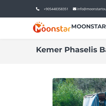
+905448358351
info@moonstarto
MOONSTAR
Kemer Phaselis B