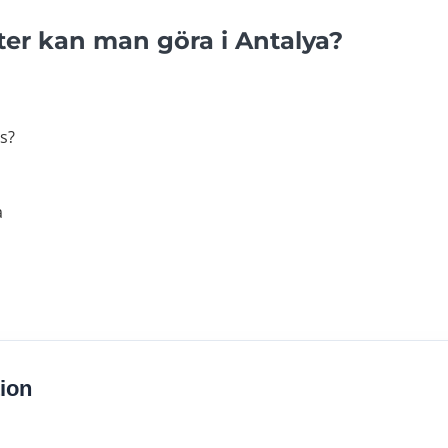
kter kan man göra i Antalya?
ts?
a
ion