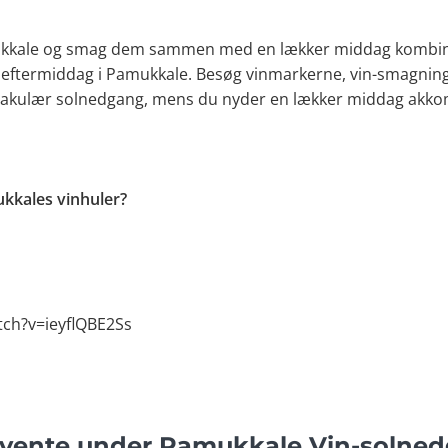
amukkale og smag dem sammen med en lækker middag kombin
 eftermiddag i Pamukkale. Besøg vinmarkerne, vin-smagning
takulær solnedgang, mens du nyder en lækker middag akkom
kkales vinhuler?
ch?v=ieyflQBE2Ss
vente under Pamukkale Vin-solne