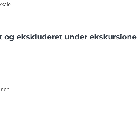
kkale.
t og ekskluderet under ekskursion
lanen