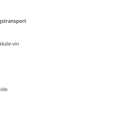
ngstransport
kkale-vin
uide