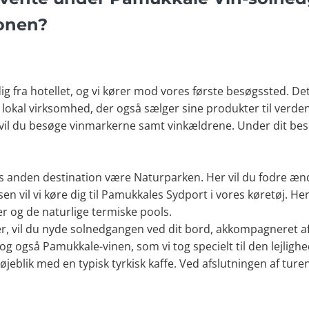
onen?
g fra hotellet, og vi kører mod vores første besøgssted. De
lokal virksomhed, der også sælger sine produkter til verden.
r vil du besøge vinmarkerne samt vinkældrene. Under dit bes
s anden destination være Naturparken. Her vil du fodre ænde
usen vil vi køre dig til Pamukkales Sydport i vores køretøj. He
er og de naturlige termiske pools.
 vil du nyde solnedgangen ved dit bord, akkompagneret af e
og også Pamukkale-vinen, som vi tog specielt til den lejligh
jeblik med en typisk tyrkisk kaffe. Ved afslutningen af turen b