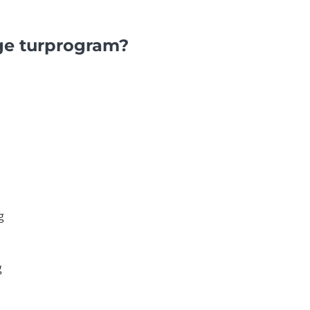
ge turprogram?
g
g