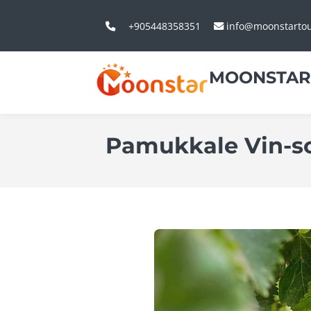
+905448358351
info@moonstarto
MOONSTAR
Pamukkale Vin-s