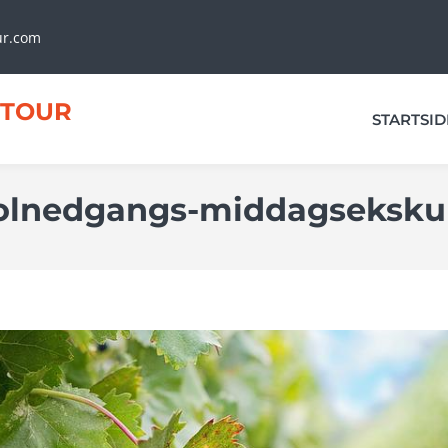
ur.com
TOUR
STARTSID
olnedgangs-middagseksku