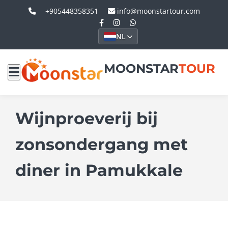
+905448358351
info@moonstartour.com
NL
MOONSTAR
TOUR
Wijnproeverij bij
zonsondergang met
diner in Pamukkale