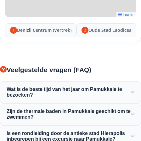
Leaflet
Denizli Centrum (Vertrek)
Oude Stad Laodicea
1
2
Veelgestelde vragen (FAQ)
Wat is de beste tijd van het jaar om Pamukkale te
bezoeken?
Pamukkale is het hele jaar door prachtig, maar de lente
Zijn de thermale baden in Pamukkale geschikt om te
(april-juni) en de herfst (september-november) bieden het
zwemmen?
meest aangename weer om de witte terrassen en de
antieke ruïnes van Hierapolis te verkennen.
Ja! Het thermale water in de travertijnen en het Antieke
Is een rondleiding door de antieke stad Hierapolis
Zwembad van Cleopatra zijn rijk aan mineralen en worden
inbegrepen bij een excursie naar Pamukkale?