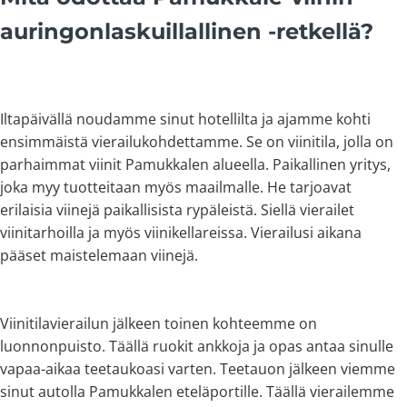
auringonlaskuillallinen -retkellä?
Iltapäivällä noudamme sinut hotellilta ja ajamme kohti
ensimmäistä vierailukohdettamme. Se on viinitila, jolla on
parhaimmat viinit Pamukkalen alueella. Paikallinen yritys,
joka myy tuotteitaan myös maailmalle. He tarjoavat
erilaisia viinejä paikallisista rypäleistä. Siellä vierailet
viinitarhoilla ja myös viinikellareissa. Vierailusi aikana
pääset maistelemaan viinejä.
Viinitilavierailun jälkeen toinen kohteemme on
luonnonpuisto. Täällä ruokit ankkoja ja opas antaa sinulle
vapaa-aikaa teetaukoasi varten. Teetauon jälkeen viemme
sinut autolla Pamukkalen eteläportille. Täällä vierailemme