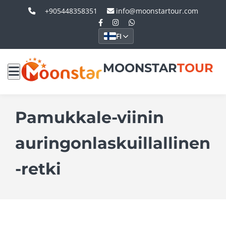
+905448358351
info@moonstartour.com
FI
MOONSTAR
TOUR
Pamukkale-viinin
auringonlaskuillallinen
-retki