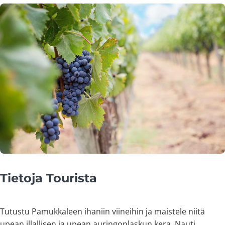
Tietoja Tourista
Tutustu Pamukkaleen ihaniin viineihin ja maistele niitä
upean illallisen ja upean auringonlaskun kera. Nauti