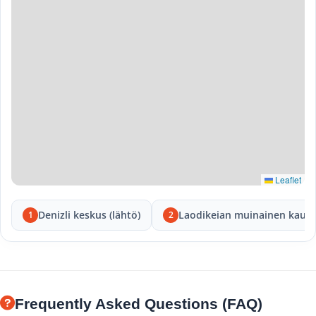
Leaflet
Denizli keskus (lähtö)
Laodikeian muinainen kaup
1
2
Frequently Asked Questions (FAQ)