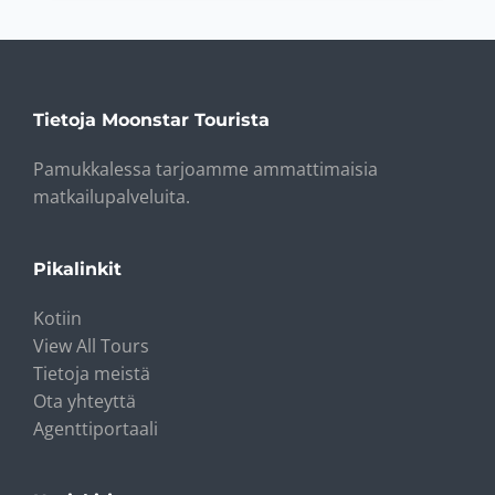
Tietoja Moonstar Tourista
Pamukkalessa tarjoamme ammattimaisia ​​
matkailupalveluita.
Pikalinkit
Kotiin
View All Tours
Tietoja meistä
Ota yhteyttä
Agenttiportaali