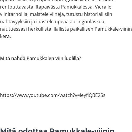
rentouttavasta iltapäivästä Pamukkalessa. Vieraile
viinitarhoilla, maistele viinejä, tutustu historiallisiin
nähtävyyksiin ja ihastele upeaa auringonlaskua
nauttiessasi herkullista illallista paikallisen Pamukkale-viinin
kera.
Mitä nähdä Pamukkalen viiniluolilla?
https://www.youtube.com/watch?v=ieyflQBE2Ss
Mitä odottaa Pamukkale-viinin