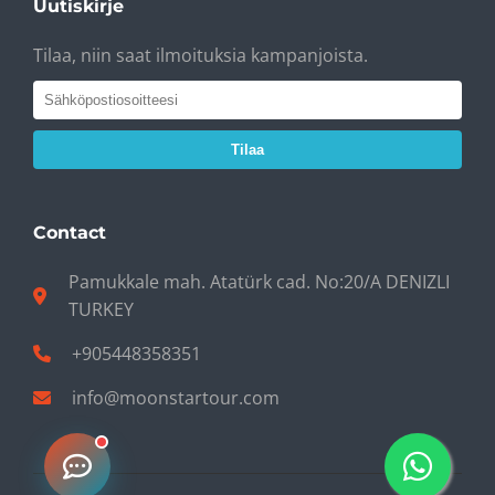
Uutiskirje
Tilaa, niin saat ilmoituksia kampanjoista.
Tilaa
Contact
Pamukkale mah. Atatürk cad. No:20/A DENIZLI
TURKEY
+905448358351
info@moonstartour.com