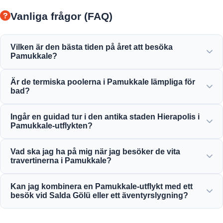
Vanliga frågor (FAQ)
Vilken är den bästa tiden på året att besöka
Pamukkale?
Pamukkale är vacker året runt, men våren (april-juni) och
Är de termiska poolerna i Pamukkale lämpliga för
hösten (september-november) erbjuder det mest behagliga
bad?
vädret för att utforska de vita terrasserna och de antika
ruinerna av Hierapolis.
Ja! Det termiska vattnet i travertinerna och Kleopatras
Ingår en guidad tur i den antika staden Hierapolis i
antika pool är rikt på mineraler och hålls vid en perfekt,
Pamukkale-utflykten?
varm och avkopplande temperatur för bad.
Ja, alla våra Pamukkale-utflykter inkluderar en
Vad ska jag ha på mig när jag besöker de vita
professionellt guidad tur i Hierapolis, inklusive den antika
travertinerna i Pamukkale?
teatern, nekropolen och historiska ruiner.
För att skydda den känsliga kalkstenen måste du gå
Kan jag kombinera en Pamukkale-utflykt med ett
barfota på de vita travertinerna. Ha bekväma
besök vid Salda Gölü eller ett äventyrslygning?
promenadskor till Hierapolis och ta med badkläder,
handduk och solskyddsmedel.
Absolut! Moonstar Tur erbjuder utmärkta