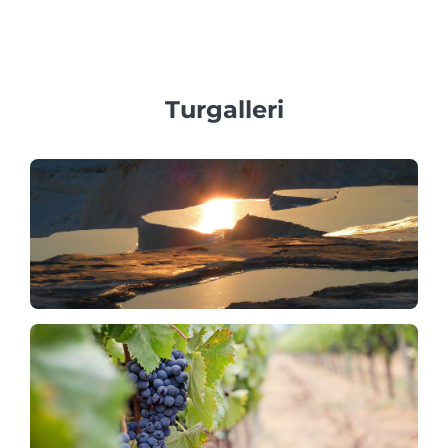
kombinationspaket som inkluderar Pamukkale-utflykt med
tandem paraglidingflygning samt besök vid Salda Gölü
som passar din budget.
Turgalleri