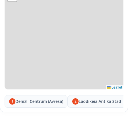
Leaflet
Denizli Centrum (Avresa)
Laodikeia Antika Stad
1
2