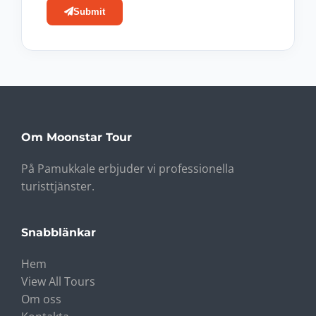
Submit
Om Moonstar Tour
På Pamukkale erbjuder vi professionella
turisttjänster.
Snabblänkar
Hem
View All Tours
Om oss