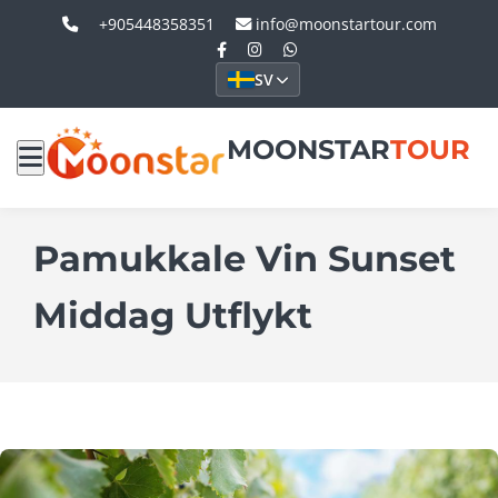
+905448358351
info@moonstartour.com
SV
MOONSTAR
TOUR
Pamukkale Vin Sunset
Middag Utflykt