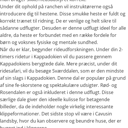
Under dit ophold på ranchen vil instruktørerne også
introducere dig til hestene. Disse smukke heste er fuldt og
korrekt trænet til ridning. De er venlige og helt sikre til
sådanne udflugter. Desuden er denne udflugt ideel for alle
aldre, da heste er forbundet med en række fordele for
børn og voksnes fysiske og mentale sundhed.
Når du er klar, begynder rideudforskningen. Under din 2-
timers ridetur i Kappadokien vil du passere gennem
Kappadokiens berygtede dale. Mere præcist, under dit
ridesafari, vil du besøge Sværddalen, som er den mindste
af sin slags i Kappadokien. Denne dal er populær på grund
af sine fe-skorstene og spektakulære udsigter. Rød- og
Rosendalen er også inkluderet i denne udflugt. Disse
særlige dale giver den ideelle kulisse for betagende
billeder, da de indeholder nogle virkelig interessante
klippeformationer. Det sidste stop vil være i Cavusin
landsby, hvor du kan observere og beundre huse, der er
hugget ind i klipperne.