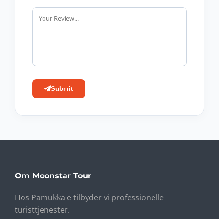
Submit
Om Moonstar Tour
Hos Pamukkale tilbyder vi professionelle
turisttjenester.