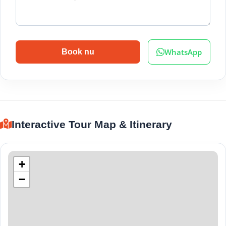
WhatsApp
Book nu
Interactive Tour Map & Itinerary
+
−