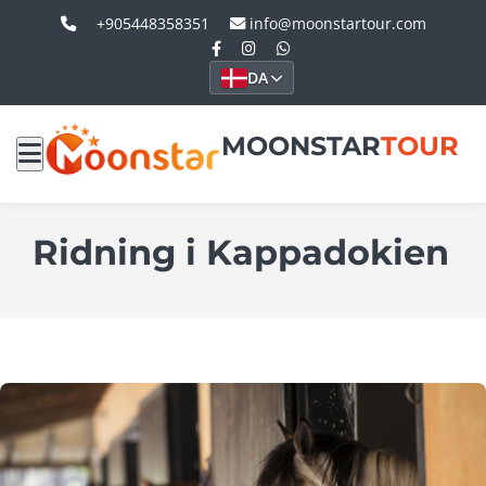
+905448358351
info@moonstartour.com
DA
MOONSTAR
TOUR
Ridning i Kappadokien