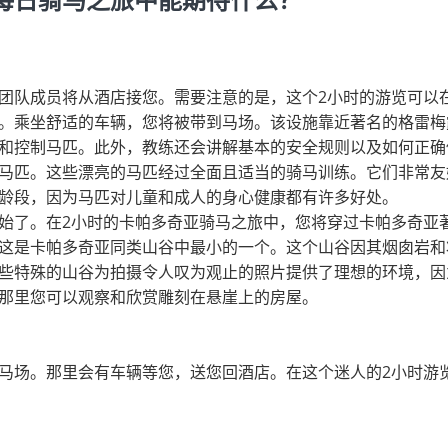
每日骑马之旅中能期待什么？
团队成员将从酒店接您。需要注意的是，这个2小时的游览可以
。乘坐舒适的车辆，您将被带到马场。该设施靠近著名的格雷梅
和控制马匹。此外，教练还会讲解基本的安全规则以及如何正确
马匹。这些漂亮的马匹经过全面且适当的骑马训练。它们非常友
龄段，因为马匹对儿童和成人的身心健康都有许多好处。
始了。在2小时的卡帕多奇亚骑马之旅中，您将穿过卡帕多奇亚
这是卡帕多奇亚同类山谷中最小的一个。这个山谷因其烟囱岩和
些特殊的山谷为拍摄令人叹为观止的照片提供了理想的环境，因
那里您可以观察和欣赏雕刻在悬崖上的房屋。
马场。那里会有车辆等您，送您回酒店。在这个迷人的2小时游