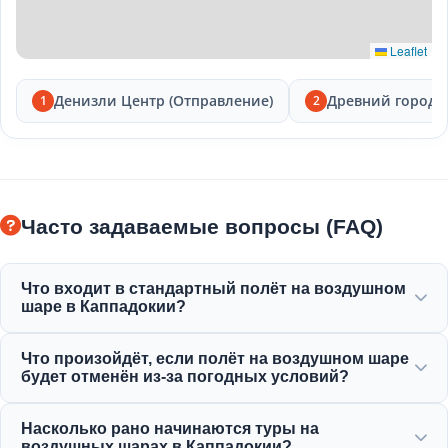
Leaflet
Денизли Центр (Отправление)
Древний город 
1
2
Часто задаваемые вопросы (FAQ)
Что входит в стандартный полёт на воздушном
шаре в Каппадокии?
Стандартный полёт включает трансфер из отеля,
Что произойдёт, если полёт на воздушном шаре
лёгкий завтрак перед полётом, часовой полёт на
будет отменён из-за погодных условий?
воздушном шаре над «каменными грибами»,
праздничный тост с шампанским и именной
Безопасность является нашим абсолютным
Насколько рано начинаются туры на
сертификат о полёте.
приоритетом. В случае отмены полётов из-за ветра
воздушных шарах в Каппадокии?