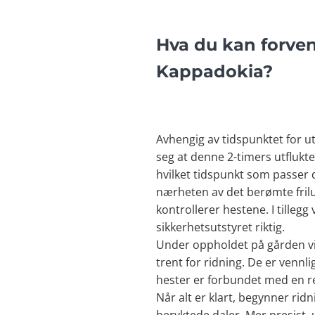
Hva du kan forven
Kappadokia?
Avhengig av tidspunktet for u
seg at denne 2-timers utflukt
hvilket tidspunkt som passer di
nærheten av det berømte frilu
kontrollerer hestene. I tilleg
sikkerhetsutstyret riktig.
Under oppholdet på gården vil
trent for ridning. De er vennli
hester er forbundet med en re
Når alt er klart, begynner ri