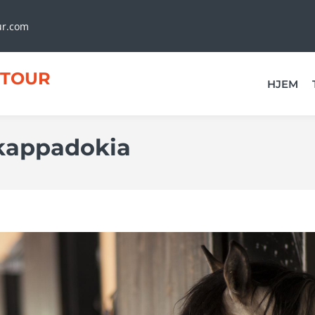
ur.com
TOUR
HJEM
 kappadokia