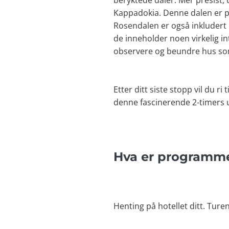
beryktede daler. Mer presist, 
Kappadokia. Denne dalen er po
Rosendalen er også inkludert i
de inneholder noen virkelig i
observere og beundre hus som
Etter ditt siste stopp vil du ri
denne fascinerende 2-timers utf
Hva er programmet
Henting på hotellet ditt. Turen