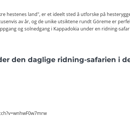
e hestenes land", er et ideelt sted å utforske på hesterygge
 tusenvis av år, og de unike utsiktene rundt Göreme er perfe
loppgang og solnedgang i Kappadokia under en ridning-safari
er den daglige ridning-safarien i d
atch?v=wnhwF0w7mrw