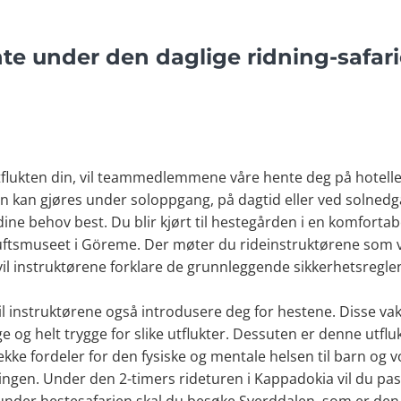
te under den daglige ridning-safari
tflukten din, vil teammedlemmene våre hente deg på hotellet 
en kan gjøres under soloppgang, på dagtid eller ved solnedg
ne behov best. Du blir kjørt til hestegården i en komfortabel
ftsmuseet i Göreme. Der møter du rideinstruktørene som vi
g vil instruktørene forklare de grunnleggende sikkerhetsreg
 instruktørene også introdusere deg for hestene. Disse vakre
ge og helt trygge for slike utflukter. Dessuten er denne utflukt
kke fordeler for den fysiske og mentale helsen til barn og v
dningen. Under den 2-timers rideturen i Kappadokia vil du 