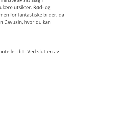
inste av sitt slag i
ulære utsikter. Rød- og
men for fantastiske bilder, da
en Cavusin, hvor du kan
 hotellet ditt. Ved slutten av