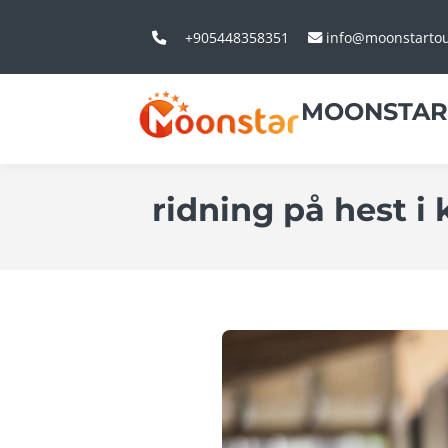
+905448358351
info@moonstarto
MOONSTAR
ridning på hest i