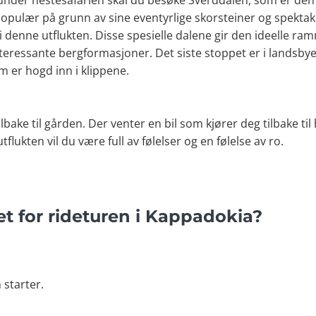
under hestesafarien skal du besøke Sverddalen, som er den m
pulær på grunn av sine eventyrlige skorsteiner og spektak
 denne utflukten. Disse spesielle dalene gir den ideelle ram
nteressante bergformasjoner. Det siste stoppet er i landsby
 er hogd inn i klippene.
 tilbake til gården. Der venter en bil som kjører deg tilbake til
lukten vil du være full av følelser og en følelse av ro.
 for rideturen i Kappadokia?
 starter.